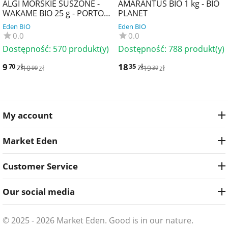
ALGI MORSKIE SUSZONE -
AMARANTUS BIO 1 kg - BIO
WAKAME BIO 25 g - PORTO
PLANET
MUINOS
Eden BIO
Eden BIO
0.0
0.0
Dostępność:
570 produkt(y)
Dostępność:
788 produkt(y)
9
zł
18
zł
70
35
10
zł
19
zł
99
39
My account
Market Eden
Customer Service
Our social media
© 2025 - 2026 Market Eden. Good is in our nature.