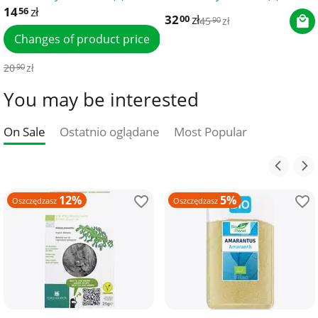
14
zł
56
32
zł
00
45
zł
90
Changes of product price
20
zł
90
You may be interested
On Sale
Ostatnio oglądane
Most Popular
12%
5%
Oszczędzasz
Oszczędzasz