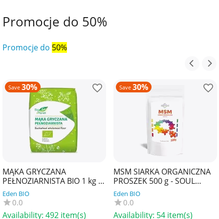
Promocje do 50%
Promocje do
50%
30%
30%
Save
Save
MĄKA GRYCZANA
MSM SIARKA ORGANICZNA
PEŁNOZIARNISTA BIO 1 kg -
PROSZEK 500 g - SOUL
BIO PLANET
FARM
Eden BIO
Eden BIO
0.0
0.0
Availability:
492 item(s)
Availability:
54 item(s)