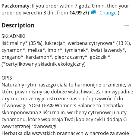
Paczkomaty:
If you order within 7 godz. 0 min. then your
order delivered in 3 dni. from
14.99
zł
(
Change
)
Description
SKŁADNIKI
liść maliny* (35 %), lukrecja*, werbena cytrynowa* (13 %),
cynamon*, melisa*, imbir*, tymianek*, kwiat lawendy*,
oregano*, kardamon*, pieprz czarny*, goździki*.
(*certyfikowany składnik ekologiczny)
OPIS
Naturalny rytm naszego ciała to harmonijne brzmienie, w
które powinniśmy się dobrze wsłuchiwać. Zanim wypadnie
z rytmu, możemy je ostrożnie nastroić i przywrócić do
równowagi. YOGI TEA® Women's Balance to herbatka
skomponowana z liści malin, werbeny cytrynowej i nuty
cynamonu, które wspierają Twój kobiecy cykl i dodają Ci
wewnętrznej równowagi.
Herbatka dla wszystkich pragnących w nagrodę za swoje