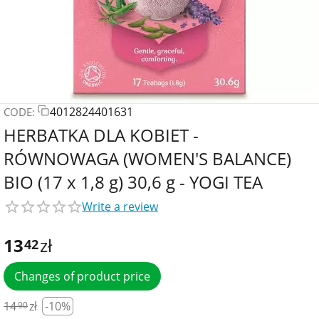
4012824401631
CODE:
HERBATKA DLA KOBIET -
RÓWNOWAGA (WOMEN'S BALANCE)
BIO (17 x 1,8 g) 30,6 g - YOGI TEA
Write a review
13
zł
42
Changes of product price
14
zł
-10%
90