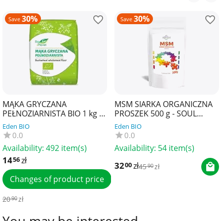
30%
30%
Save
Save
MĄKA GRYCZANA
MSM SIARKA ORGANICZNA
PEŁNOZIARNISTA BIO 1 kg -
PROSZEK 500 g - SOUL
BIO PLANET
FARM
Eden BIO
Eden BIO
0.0
0.0
Availability:
492 item(s)
Availability:
54 item(s)
14
zł
56
32
zł
00
45
zł
90
Changes of product price
20
zł
90
You may be interested