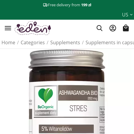
Free delivery from
199 zł
US
Home
/
Categories
/
Supplements
/
Supplements in caps