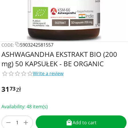
5903242581557
CODE:
ASHWAGANDHA EKSTRAKT BIO (200
mg) 50 KAPSUŁEK - BE ORGANIC
Write a review
31
zł
73
Availability:
48 item(s)
+
−
Add to cart