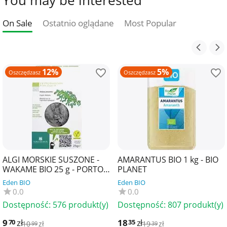
On Sale
Ostatnio oglądane
Most Popular
12%
5%
Oszczędzasz
Oszczędzasz
ALGI MORSKIE SUSZONE -
AMARANTUS BIO 1 kg - BIO
WAKAME BIO 25 g - PORTO
PLANET
MUINOS
Eden BIO
Eden BIO
0.0
0.0
Dostępność:
576 produkt(y)
Dostępność:
807 produkt(y)
9
zł
18
zł
70
35
10
zł
19
zł
99
39