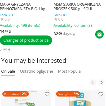
MSM SIARKA ORGANICZNA
ASHWAGANDHA E
 1 kg -
PROSZEK 500 g - SOUL
(500 mg) 120 KAPS
FARM
SOUL FARM
Eden BIO
Eden BIO
0.0
5
1
(s)
Availability:
60 item(s)
Availability:
56 item
32
zł
42
zł
00
16
45
zł
59
zł
90
90
ct price
You may be interested
On Sale
Ostatnio oglądane
Most Popular
12%
5%
Oszczędzasz
Oszczędzasz