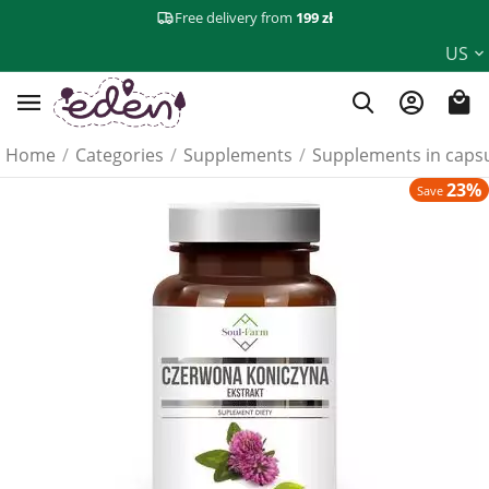
Free delivery from
199 zł
US
Home
/
Categories
/
Supplements
/
Supplements in caps
23%
Save