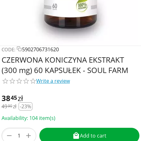
5902706731620
CODE:
CZERWONA KONICZYNA EKSTRAKT
(300 mg) 60 KAPSUŁEK - SOUL FARM
Write a review
38
zł
45
49
zł
-23%
90
Availability:
104 item(s)
+
−
Add to cart