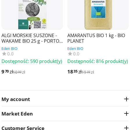
ALGI MORSKIE SUSZONE -
AMARANTUS BIO 1 kg - BIO
WAKAME BIO 25 g - PORTO
PLANET
MUINOS
Eden BIO
Eden BIO
0.0
0.0
Dostępność:
590 produkt(y)
Dostępność:
816 produkt(y)
9
zł
18
zł
70
35
10
zł
19
zł
99
39
My account
Market Eden
Customer Service