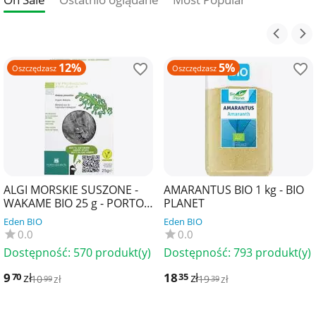
12%
5%
Oszczędzasz
Oszczędzasz
ALGI MORSKIE SUSZONE -
AMARANTUS BIO 1 kg - BIO
WAKAME BIO 25 g - PORTO
PLANET
MUINOS
Eden BIO
Eden BIO
0.0
0.0
Dostępność:
570 produkt(y)
Dostępność:
793 produkt(y)
9
zł
18
zł
70
35
10
zł
19
zł
99
39