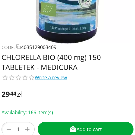
4035129003409
CODE:
CHLORELLA BIO (400 mg) 150
TABLETEK - MEDICURA
Write a review
29
zł
44
Availability:
166 item(s)
+
−
Add to cart