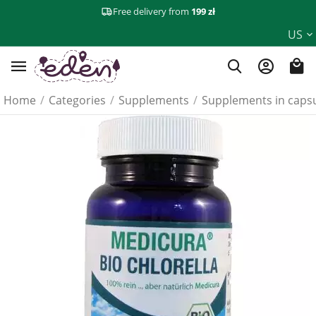
Free delivery from
199 zł
US
Home
/
Categories
/
Supplements
/
Supplements in caps