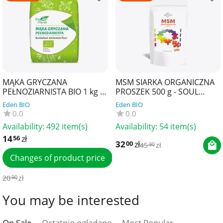
MĄKA GRYCZANA
MSM SIARKA ORGANICZNA
PEŁNOZIARNISTA BIO 1 kg -
PROSZEK 500 g - SOUL
BIO PLANET
FARM
Eden BIO
Eden BIO
0.0
0.0
Availability:
492 item(s)
Availability:
54 item(s)
14
zł
56
32
zł
00
45
zł
90
Changes of product price
20
zł
90
You may be interested
On Sale
Ostatnio oglądane
Most Popular