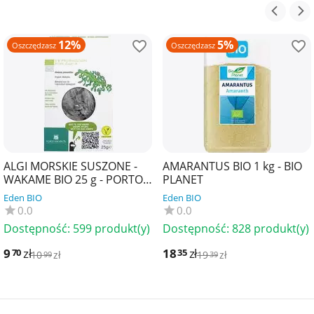
12%
5%
Oszczędzasz
Oszczędzasz
ALGI MORSKIE SUSZONE -
AMARANTUS BIO 1 kg - BIO
WAKAME BIO 25 g - PORTO
PLANET
MUINOS
Eden BIO
Eden BIO
0.0
0.0
Dostępność:
599 produkt(y)
Dostępność:
828 produkt(y)
9
zł
18
zł
70
35
10
zł
19
zł
99
39