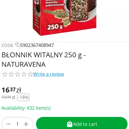
5902367408947
CODE:
BŁONNIK WITALNY 250 g -
NATURAVENA
Write a review
16
zł
37
19
zł
-18%
90
Availability:
432 item(s)
+
−
Add to cart