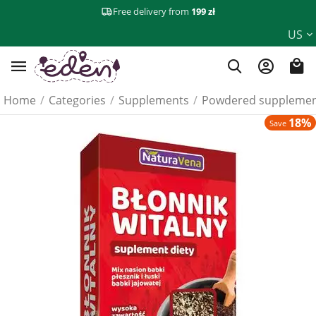
Free delivery from
199 zł
US
Home
/
Categories
/
Supplements
/
Powdered supplemen
18%
Save