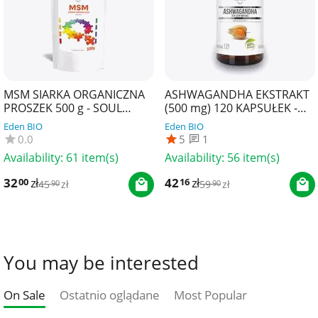
MSM SIARKA ORGANICZNA
ASHWAGANDHA EKSTRAKT
PROSZEK 500 g - SOUL
(500 mg) 120 KAPSUŁEK -
FARM
SOUL FARM
Eden BIO
Eden BIO
0.0
5
1
Availability:
61 item(s)
Availability:
56 item(s)
32
zł
42
zł
00
16
45
zł
59
zł
90
90
You may be interested
On Sale
Ostatnio oglądane
Most Popular