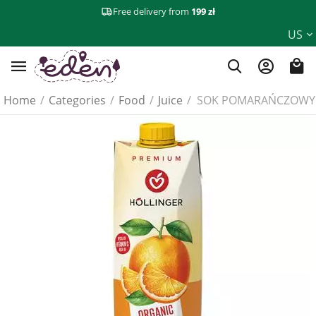
Free delivery from
199 zł
US
Home
/
Categories
/
Food
/
Juice
/
SOK POMARAŃCZOWY B