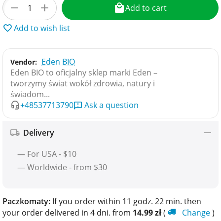
+
−
Add to cart
Add to wish list
Eden BIO
Vendor:
Eden BIO to oficjalny sklep marki Eden –
tworzymy świat wokół zdrowia, natury i
świadom...
+48537713790
Ask a question
Delivery
— For USA - $10
— Worldwide - from $30
Paczkomaty:
If you order within 11 godz. 22 min. then
your order delivered in 4 dni. from
14.99
zł
(
Change
)