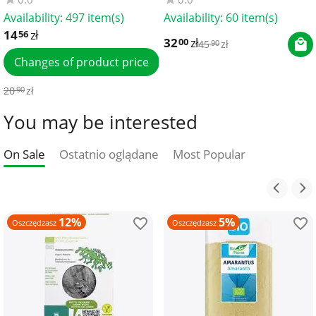
Availability:
497 item(s)
Availability:
60 item(s)
14
zł
56
32
zł
00
45
zł
90
Changes of product price
20
zł
90
You may be interested
On Sale
Ostatnio oglądane
Most Popular
12%
5%
Oszczędzasz
Oszczędzasz