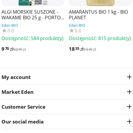
ALGI MORSKIE SUSZONE -
AMARANTUS BIO 1 kg - BIO
WAKAME BIO 25 g - PORTO
PLANET
MUINOS
Eden BIO
Eden BIO
0.0
0.0
Dostępność:
584 produkt(y)
Dostępność:
815 produkt(y)
9
zł
18
zł
70
35
10
zł
19
zł
99
39
My account
Market Eden
Customer Service
Our social media