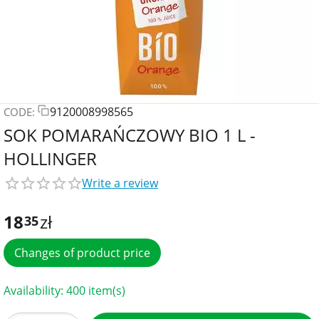
9120008998565
CODE:
SOK POMARAŃCZOWY BIO 1 L -
HOLLINGER
Write a review
18
zł
35
Changes of product price
Availability:
400 item(s)