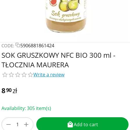
5906881861424
CODE:
SOK GRUSZKOWY NFC BIO 300 ml -
TŁOCZNIA MAURERA
Write a review
8
zł
90
Availability:
305 item(s)
+
−
Add to cart