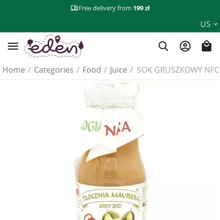
Free delivery from
199 zł
US
Home
/
Categories
/
Food
/
Juice
/
SOK GRUSZKOWY NFC B