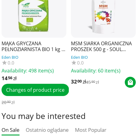
MĄKA GRYCZANA
MSM SIARKA ORGANICZNA
PEŁNOZIARNISTA BIO 1 kg -
PROSZEK 500 g - SOUL
BIO PLANET
FARM
Eden BIO
Eden BIO
0.0
0.0
Availability:
498 item(s)
Availability:
60 item(s)
14
zł
56
32
zł
00
45
zł
90
Changes of product price
20
zł
90
You may be interested
On Sale
Ostatnio oglądane
Most Popular