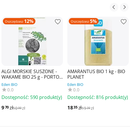
12%
5%
Oszczędzasz
Oszczędzasz
ALGI MORSKIE SUSZONE -
AMARANTUS BIO 1 kg - BIO
WAKAME BIO 25 g - PORTO
PLANET
MUINOS
Eden BIO
Eden BIO
0.0
0.0
Dostępność:
590 produkt(y)
Dostępność:
816 produkt(y)
9
zł
18
zł
70
35
10
zł
19
zł
99
39