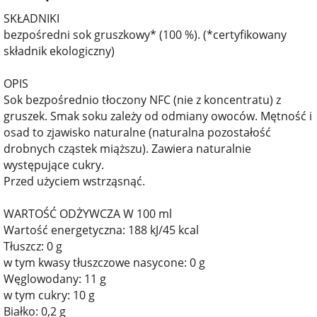
SKŁADNIKI
bezpośredni sok gruszkowy* (100 %). (*certyfikowany
składnik ekologiczny)
OPIS
Sok bezpośrednio tłoczony NFC (nie z koncentratu) z
gruszek. Smak soku zależy od odmiany owoców. Mętność i
osad to zjawisko naturalne (naturalna pozostałość
drobnych cząstek miąższu). Zawiera naturalnie
występujące cukry.
Przed użyciem wstrząsnąć.
WARTOŚĆ ODŻYWCZA W 100 ml
Wartość energetyczna: 188 kJ/45 kcal
Tłuszcz: 0 g
w tym kwasy tłuszczowe nasycone: 0 g
Węglowodany: 11 g
w tym cukry: 10 g
Białko: 0,2 g