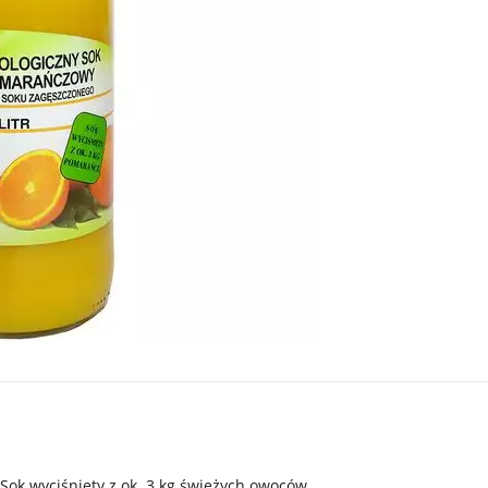
Sok wyciśnięty z ok. 3 kg świeżych owoców.