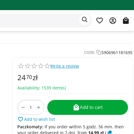
Eden app
English
5906961181695
CODE:
Write a review
24
zł
70
Availability:
1539 item(s)
+
−
Add to cart
Add to wish list
Paczkomaty:
If you order within 5 godz. 56 min. then
your order delivered in 2 dni. from
14.99
zł
(