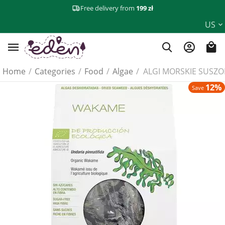
Free delivery from
199 zł
US
Home
/
Categories
/
Food
/
Algae
/
ALGI MORSKIE SUSZO
12%
Save