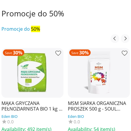
Promocje do 50%
Promocje do
50%
30%
30%
Save
Save
MĄKA GRYCZANA
MSM SIARKA ORGANICZNA
PEŁNOZIARNISTA BIO 1 kg -
PROSZEK 500 g - SOUL
BIO PLANET
FARM
Eden BIO
Eden BIO
0.0
0.0
Availability:
492 item(s)
Availability:
54 item(s)