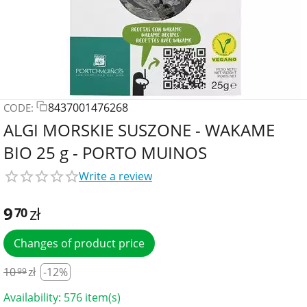
8437001476268
CODE:
ALGI MORSKIE SUSZONE - WAKAME
BIO 25 g - PORTO MUINOS
Write a review
9
zł
70
Changes of product price
10
zł
-12%
99
Availability:
576 item(s)