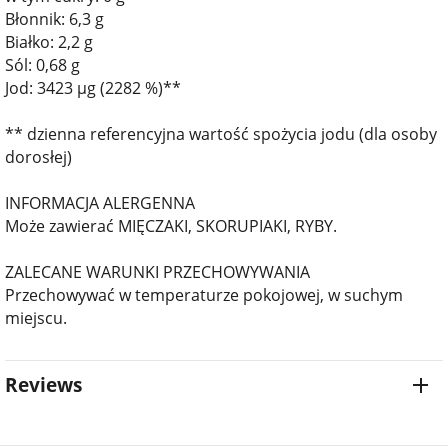
Błonnik: 6,3 g
Białko: 2,2 g
Sól: 0,68 g
Jod: 3423 µg (2282 %)**
** dzienna referencyjna wartość spożycia jodu (dla osoby
dorosłej)
INFORMACJA ALERGENNA
Może zawierać MIĘCZAKI, SKORUPIAKI, RYBY.
ZALECANE WARUNKI PRZECHOWYWANIA
Przechowywać w temperaturze pokojowej, w suchym
miejscu.
Reviews