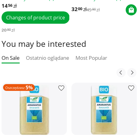
14
zł
56
32
zł
00
45
zł
90
Changes of product price
20
zł
90
You may be interested
On Sale
Ostatnio oglądane
Most Popular
5%
Oszczędzasz