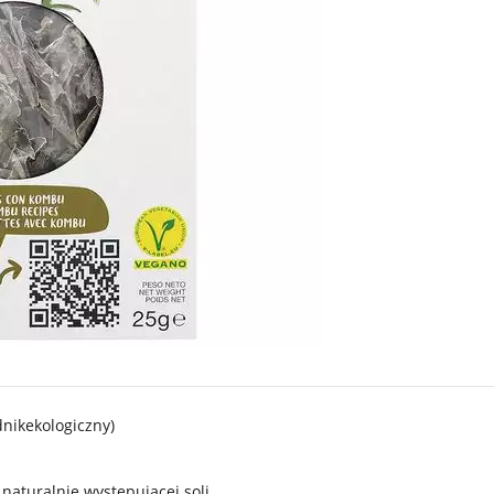
dnikekologiczny)
naturalnie występującej soli.