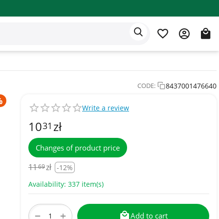
Eden app
English
8437001476640
CODE:
Write a review
10
zł
31
Changes of product price
11
zł
69
-12%
Availability:
337 item(s)
+
−
Add to cart