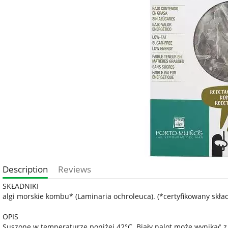
Description
Reviews
SKŁADNIKI
algi morskie kombu* (Laminaria ochroleuca). (*certyfikowany skła
OPIS
Suszone w temperaturze poniżej 42°C. Biały nalot może wynikać z 