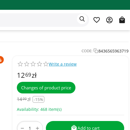
Eden app
English
8436565963719
CODE:
Write a review
12
zł
69
Changes of product price
14
zł
99
-15%
Availability:
468 item(s)
+
−
Add to cart