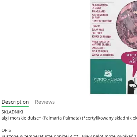
Description
Reviews
SKŁADNIKI
algi morskie dulse* (Palmaria Palmata) (*certyfikowany składnik ek
OPIS
Suszone w temperaturze poniżej 42°C. Biały nalot może wynikać z 