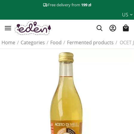
Free delivery from
199 zł
US
Home
/
Categories
/
Food
/
Fermented products
/
OCET 