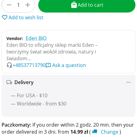
+
−
Add to cart
Add to wish list
Eden BIO
Vendor:
Eden BIO to oficjalny sklep marki Eden –
tworzymy świat wokół zdrowia, natury i
świadom...
+48537713790
Ask a question
Delivery
— For USA - $10
— Worldwide - from $30
Paczkomaty:
If you order within 2 godz. 20 min. then your
order delivered in 3 dni. from
14.99
zł
(
Change
)