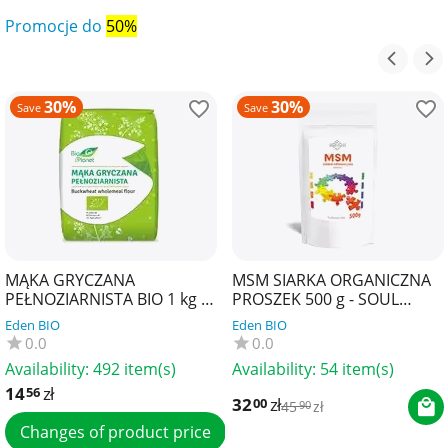
Promocje do
50%
30%
30%
Save
Save
MĄKA GRYCZANA
MSM SIARKA ORGANICZNA
PEŁNOZIARNISTA BIO 1 kg -
PROSZEK 500 g - SOUL
BIO PLANET
FARM
Eden BIO
Eden BIO
0.0
0.0
Availability:
492 item(s)
Availability:
54 item(s)
14
zł
56
32
zł
00
45
zł
90
Changes of product price