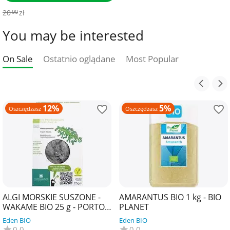
20
zł
90
You may be interested
On Sale
Ostatnio oglądane
Most Popular
12%
5%
Oszczędzasz
Oszczędzasz
ALGI MORSKIE SUSZONE -
AMARANTUS BIO 1 kg - BIO
WAKAME BIO 25 g - PORTO
PLANET
MUINOS
Eden BIO
Eden BIO
0.0
0.0