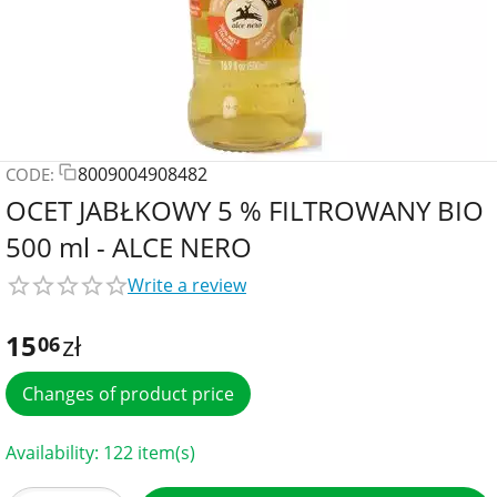
8009004908482
CODE:
OCET JABŁKOWY 5 % FILTROWANY BIO
500 ml - ALCE NERO
Write a review
15
zł
06
Changes of product price
Availability:
122 item(s)