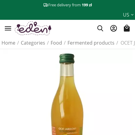
Free delivery from
199 zł
US
Home
/
Categories
/
Food
/
Fermented products
/
OCET 