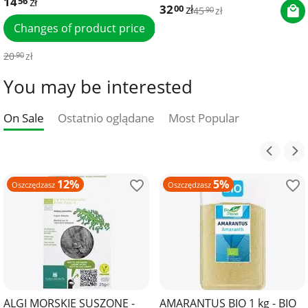
14
zł
56
32
zł
00
45
zł
90
Changes of product price
20
zł
90
You may be interested
On Sale
Ostatnio oglądane
Most Popular
12%
5%
Oszczędzasz
Oszczędzasz
ALGI MORSKIE SUSZONE -
AMARANTUS BIO 1 kg - BIO