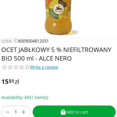
8009004812031
CODE:
OCET JABŁKOWY 5 % NIEFILTROWANY
BIO 500 ml - ALCE NERO
Write a review
15
zł
51
Availability:
4931 item(s)
+
−
Add to cart