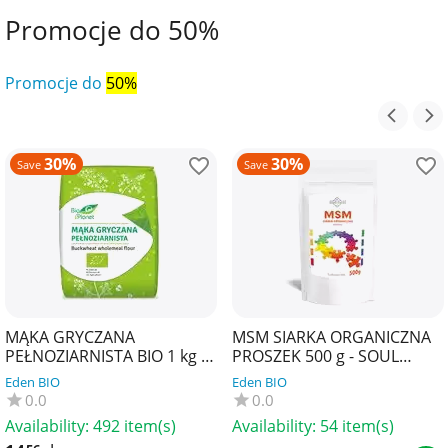
Promocje do 50%
Promocje do
50%
30%
30%
Save
Save
MĄKA GRYCZANA
MSM SIARKA ORGANICZNA
PEŁNOZIARNISTA BIO 1 kg -
PROSZEK 500 g - SOUL
BIO PLANET
FARM
Eden BIO
Eden BIO
0.0
0.0
Availability:
492 item(s)
Availability:
54 item(s)