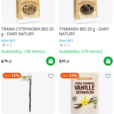
TRAWA CYTRYNOWA BIO 20
TYMIANEK BIO 20 g - DARY
g - DARY NATURY
NATURY
Eden BIO
Eden BIO
0.0
0.0
Availability:
138 item(s)
Availability:
576 item(s)
6
zł
5
zł
76
83
11%
13%
Save
Save