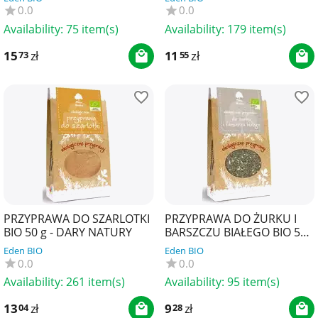
0.0
0.0
Availability:
75 item(s)
Availability:
179 item(s)
15
zł
11
zł
73
55
PRZYPRAWA DO SZARLOTKI
PRZYPRAWA DO ŻURKU I
BIO 50 g - DARY NATURY
BARSZCZU BIAŁEGO BIO 50
g - DARY NATURY
Eden BIO
Eden BIO
0.0
0.0
Availability:
261 item(s)
Availability:
95 item(s)
13
zł
9
zł
04
28