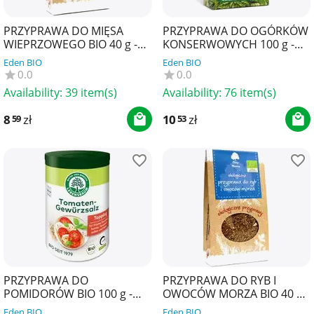
PRZYPRAWA DO MIĘSA
PRZYPRAWA DO OGÓRKÓW
WIEPRZOWEGO BIO 40 g -
KONSERWOWYCH 100 g -
DARY NATURY
DARY NATURY
Eden BIO
Eden BIO
0.0
0.0
Availability:
39 item(s)
Availability:
76 item(s)
8
zł
10
zł
59
53
PRZYPRAWA DO
PRZYPRAWA DO RYB I
POMIDORÓW BIO 100 g -
OWOCÓW MORZA BIO 40 g -
LEBENSBAUM
DARY NATURY
Eden BIO
Eden BIO