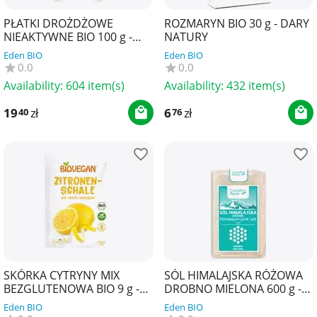
PŁATKI DROŻDŻOWE
ROZMARYN BIO 30 g - DARY
NIEAKTYWNE BIO 100 g -
NATURY
BIO PLANET
Eden BIO
Eden BIO
0.0
0.0
Availability:
604 item(s)
Availability:
432 item(s)
19
zł
6
zł
40
76
SKÓRKA CYTRYNY MIX
SÓL HIMALAJSKA RÓŻOWA
BEZGLUTENOWA BIO 9 g -
DROBNO MIELONA 600 g -
BIOVEGAN
CRYSTALLINE PLANET
Eden BIO
Eden BIO