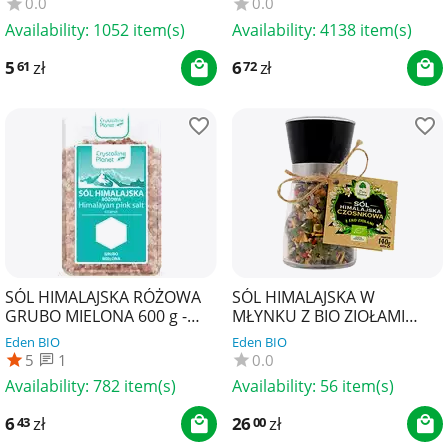
0.0
0.0
Availability:
1052 item(s)
Availability:
4138 item(s)
5
zł
6
zł
61
72
SÓL HIMALAJSKA RÓŻOWA
SÓL HIMALAJSKA W
GRUBO MIELONA 600 g -
MŁYNKU Z BIO ZIOŁAMI
CRYSTALLINE PLANET
CZOSNKOWA 140 g - DARY
Eden BIO
Eden BIO
NATURY
5
1
0.0
Availability:
782 item(s)
Availability:
56 item(s)
6
zł
26
zł
43
00