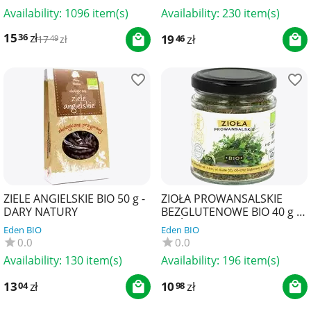
Availability:
1096 item(s)
Availability:
230 item(s)
15
zł
36
19
zł
46
17
zł
49
ZIELE ANGIELSKIE BIO 50 g -
ZIOŁA PROWANSALSKIE
DARY NATURY
BEZGLUTENOWE BIO 40 g -
PIĘĆ PRZEMIAN
Eden BIO
Eden BIO
0.0
0.0
Availability:
130 item(s)
Availability:
196 item(s)
13
zł
10
zł
04
98