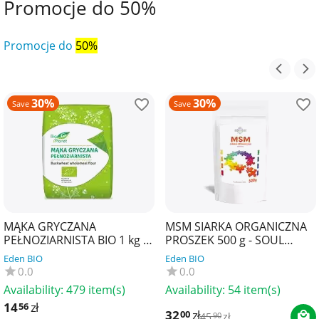
Promocje do 50%
Promocje do
50%
30%
30%
Save
Save
MĄKA GRYCZANA
MSM SIARKA ORGANICZNA
PEŁNOZIARNISTA BIO 1 kg -
PROSZEK 500 g - SOUL
BIO PLANET
FARM
Eden BIO
Eden BIO
0.0
0.0
Availability:
479 item(s)
Availability:
54 item(s)
14
zł
56
32
zł
00
45
zł
90