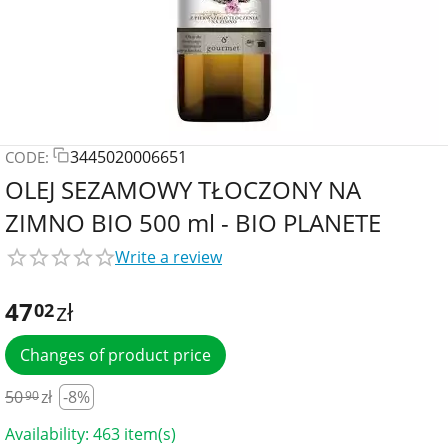
3445020006651
CODE:
OLEJ SEZAMOWY TŁOCZONY NA
ZIMNO BIO 500 ml - BIO PLANETE
Write a review
47
zł
02
Changes of product price
50
zł
-8%
90
Availability:
463 item(s)