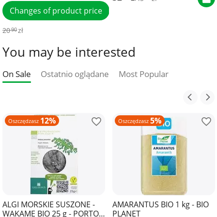
Changes of product price
20
zł
90
You may be interested
On Sale
Ostatnio oglądane
Most Popular
12%
5%
Oszczędzasz
Oszczędzasz
ALGI MORSKIE SUSZONE -
AMARANTUS BIO 1 kg - BIO
WAKAME BIO 25 g - PORTO
PLANET