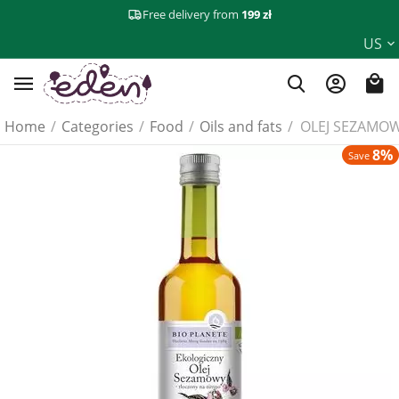
Free delivery from
199 zł
US
Home
/
Categories
/
Food
/
Oils and fats
/
OLEJ SEZAMOW
8%
Save