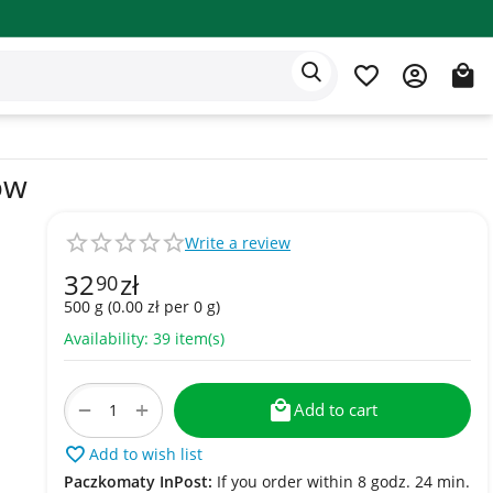
Eden app
English
ów
Write a review
32
zł
90
500 g (
0.00
zł
per 0 g)
Availability:
39 item(s)
+
−
Add to cart
Add to wish list
Paczkomaty InPost:
If you order within 8 godz. 24 min.