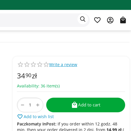
Eden app
English
Write a review
34
zł
90
Availability:
36 item(s)
+
−
Add to cart
Add to wish list
Paczkomaty InPost:
If you order within 12 godz. 48
min. then your order delivered in 2 dni. from
14.99
zł
(