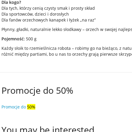
Dla kogo?
Dla tych, którzy cenią czysty smak i prosty skład
Dla sportowców, dzieci i dorosłych
Dla fanów orzechowych kanapek i łyżek „na raz”
Płynny, gładki, naturalnie lekko słodkawy – orzech w swojej najleps
Pojemność:
500 g
Każdy słoik to rzemieślnicza robota – robimy go na bieżąco, z nat
różnić między partiami, bo u nas to orzechy grają pierwsze skrzyp
Promocje do 50%
Promocje do
50%
You may be interested