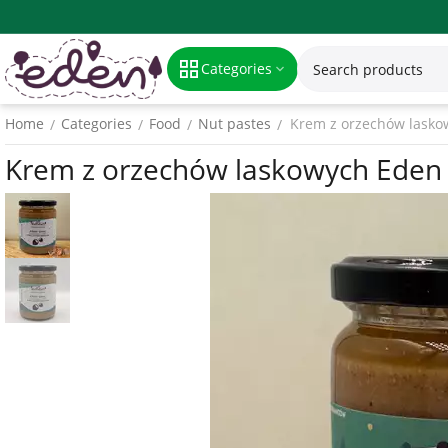
Categories
Home
Categories
Food
Nut pastes
Krem z orzechów lasko
/
/
/
/
Krem z orzechów laskowych Eden