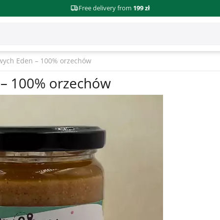
Free delivery from
199 zł
wych Eden – 100% orzechów
 – 100% orzechów