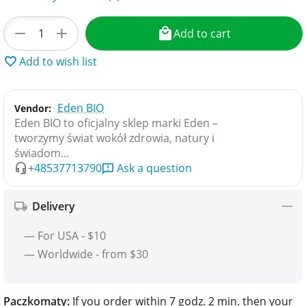
+
−
Add to cart
Add to wish list
Eden BIO
Vendor:
Eden BIO to oficjalny sklep marki Eden –
tworzymy świat wokół zdrowia, natury i
świadom...
+48537713790
Ask a question
Delivery
— For USA - $10
— Worldwide - from $30
Paczkomaty:
If you order within 7 godz. 2 min. then your