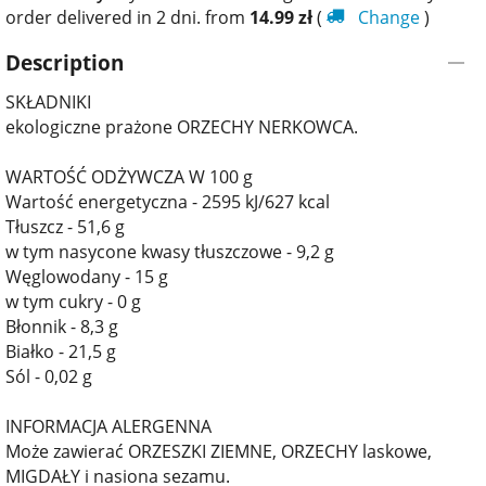
order delivered in 2 dni. from
14.99
zł
(
Change
)
Description
SKŁADNIKI
ekologiczne prażone ORZECHY NERKOWCA.
WARTOŚĆ ODŻYWCZA W 100 g
Wartość energetyczna - 2595 kJ/627 kcal
Tłuszcz - 51,6 g
w tym nasycone kwasy tłuszczowe - 9,2 g
Węglowodany - 15 g
w tym cukry - 0 g
Błonnik - 8,3 g
Białko - 21,5 g
Sól - 0,02 g
INFORMACJA ALERGENNA
Może zawierać ORZESZKI ZIEMNE, ORZECHY laskowe,
MIGDAŁY i nasiona sezamu.