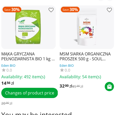
30%
30%
Save
Save
MĄKA GRYCZANA
MSM SIARKA ORGANICZNA
PEŁNOZIARNISTA BIO 1 kg -
PROSZEK 500 g - SOUL
BIO PLANET
FARM
Eden BIO
Eden BIO
0.0
0.0
Availability:
492 item(s)
Availability:
54 item(s)
14
zł
56
32
zł
00
45
zł
90
Changes of product price
20
zł
90
You may be interested