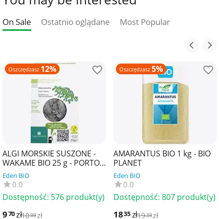
On Sale
Ostatnio oglądane
Most Popular
12%
5%
Oszczędzasz
Oszczędzasz
ALGI MORSKIE SUSZONE -
AMARANTUS BIO 1 kg - BIO
WAKAME BIO 25 g - PORTO
PLANET
MUINOS
Eden BIO
Eden BIO
0.0
0.0
Dostępność:
576 produkt(y)
Dostępność:
807 produkt(y)
9
zł
18
zł
70
35
10
zł
19
zł
99
39