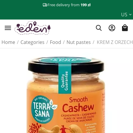
Free delivery from
199 zł
US
Home
/
Categories
/
Food
/
Nut pastes
/
KREM Z ORZECH