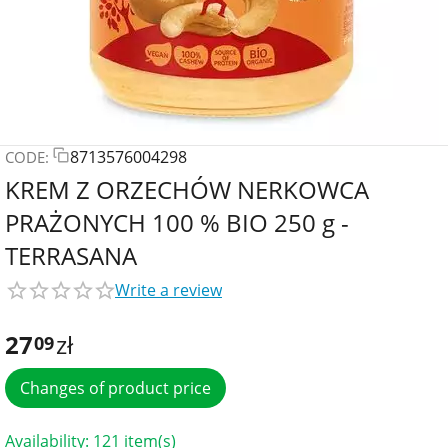
8713576004298
CODE:
KREM Z ORZECHÓW NERKOWCA
PRAŻONYCH 100 % BIO 250 g -
TERRASANA
Write a review
27
zł
09
Changes of product price
Availability:
121 item(s)