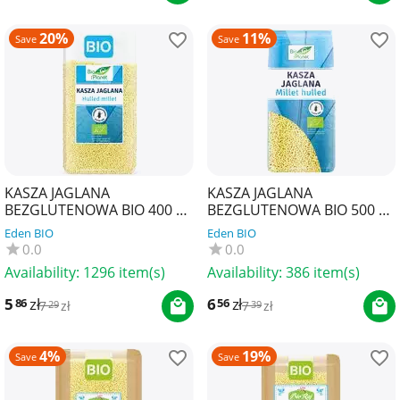
20%
11%
Save
Save
KASZA JAGLANA
KASZA JAGLANA
BEZGLUTENOWA BIO 400 g -
BEZGLUTENOWA BIO 500 g -
BIO PLANET
BIO PLANET
Eden BIO
Eden BIO
0.0
0.0
Availability:
1296 item(s)
Availability:
386 item(s)
5
zł
6
zł
86
56
7
zł
7
zł
29
39
4%
19%
Save
Save