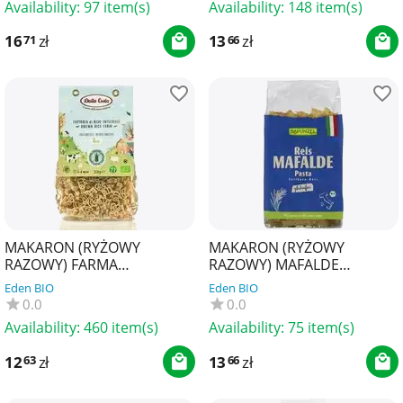
Availability:
97 item(s)
Availability:
148 item(s)
16
zł
13
zł
71
66
MAKARON (RYŻOWY
MAKARON (RYŻOWY
RAZOWY) FARMA
RAZOWY) MAFALDE
BEZGLUTENOWY BIO 250 g -
BEZGLUTENOWY BIO 250 g -
Eden BIO
Eden BIO
DALLA COSTA
RAPUNZEL
0.0
0.0
Availability:
460 item(s)
Availability:
75 item(s)
12
zł
13
zł
63
66