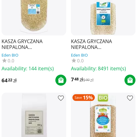
KASZA GRYCZANA
KASZA GRYCZANA
NIEPALONA
NIEPALONA
BEZGLUTENOWA BIO 5 kg -
BEZGLUTENOWA BIO 500 g -
Eden BIO
Eden BIO
HORECA (BIO PLANET)
BIO PLANET
0.0
0.0
Availability:
144 item(s)
Availability:
8491 item(s)
7
zł
48
64
zł
22
9
zł
90
15%
Save