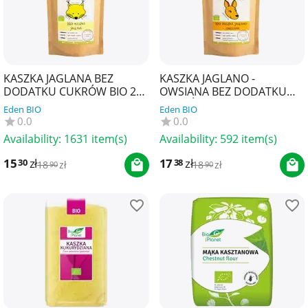
KASZKA JAGLANA BEZ
KASZKA JAGLANO -
DODATKU CUKRÓW BIO 200
OWSIANA BEZ DODATKU
g - HELPA
CUKRÓW BIO 200 g - HELPA
Eden BIO
Eden BIO
0.0
0.0
Availability:
1631 item(s)
Availability:
592 item(s)
15
zł
17
zł
30
38
18
zł
18
zł
90
90