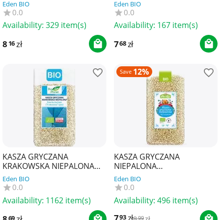
BIO PLANET
BIO (POLSKA) 500 g - BIO RAJ
Eden BIO
Eden BIO
0.0
0.0
Availability:
329 item(s)
Availability:
167 item(s)
8
zł
7
zł
16
68
12%
Save
KASZA GRYCZANA
KASZA GRYCZANA
KRAKOWSKA NIEPALONA
NIEPALONA
BIO 500 g - BIO PLANET
BEZGLUTENOWA BIO
Eden BIO
Eden BIO
(POLSKA) 500 g - BIO RAJ
0.0
0.0
Availability:
1162 item(s)
Availability:
496 item(s)
7
zł
93
8
zł
69
8
zł
99