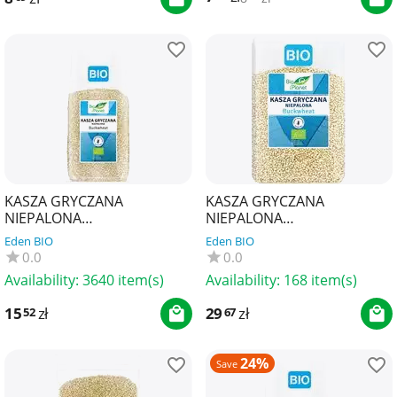
KASZA GRYCZANA
KASZA GRYCZANA
NIEPALONA
NIEPALONA
BEZGLUTENOWA BIO 1 kg -
BEZGLUTENOWA BIO 2 kg -
Eden BIO
Eden BIO
BIO PLANET
BIO PLANET
0.0
0.0
Availability:
3640 item(s)
Availability:
168 item(s)
15
zł
29
zł
52
67
24%
Save