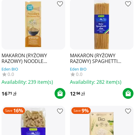
MAKARON (RYŻOWY
MAKARON (RYŻOWY
RAZOWY) NOODLE
RAZOWY) SPAGHETTI
SPAGHETTI
BEZGLUTENOWY BIO 250 g -
Eden BIO
Eden BIO
BEZGLUTENOWY BIO 250 g -
RAPUNZEL
0.0
0.0
TERRASANA
Availability:
239 item(s)
Availability:
282 item(s)
16
zł
12
zł
71
94
16%
9%
Save
Save