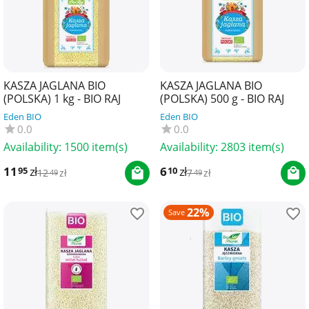
KASZA JAGLANA BIO
KASZA JAGLANA BIO
(POLSKA) 1 kg - BIO RAJ
(POLSKA) 500 g - BIO RAJ
Eden BIO
Eden BIO
0.0
0.0
Availability:
1500 item(s)
Availability:
2803 item(s)
11
zł
6
zł
95
10
12
zł
7
zł
49
49
22%
Save