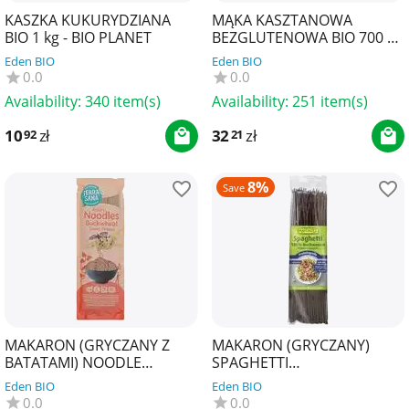
KASZKA KUKURYDZIANA
MĄKA KASZTANOWA
BIO 1 kg - BIO PLANET
BEZGLUTENOWA BIO 700 g -
BIO PLANET
Eden BIO
Eden BIO
0.0
0.0
Availability:
340 item(s)
Availability:
251 item(s)
10
zł
32
zł
92
21
8%
Save
MAKARON (GRYCZANY Z
MAKARON (GRYCZANY)
BATATAMI) NOODLE
SPAGHETTI
SPAGHETTI
BEZGLUTENOWY BIO 250 g -
Eden BIO
Eden BIO
BEZGLUTENOWY BIO 250 g -
RAPUNZEL
0.0
0.0