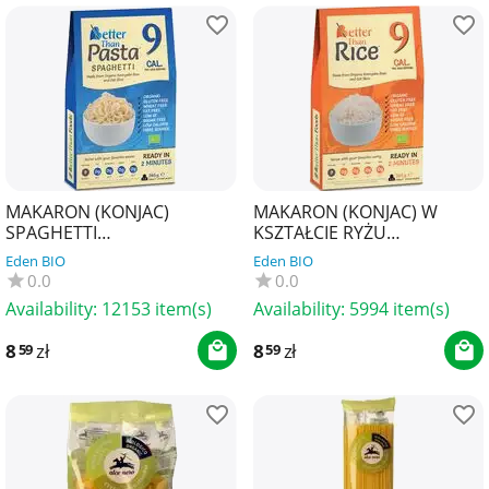
MAKARON (KONJAC)
MAKARON (KONJAC) W
SPAGHETTI
KSZTAŁCIE RYŻU
BEZGLUTENOWY BIO 385 g
BEZGLUTENOWY BIO 385 g
Eden BIO
Eden BIO
(300 g) - BETTER THAN
(300 g) - BETTER THAN
0.0
0.0
FOODS
FOODS
Availability:
12153 item(s)
Availability:
5994 item(s)
8
zł
8
zł
59
59