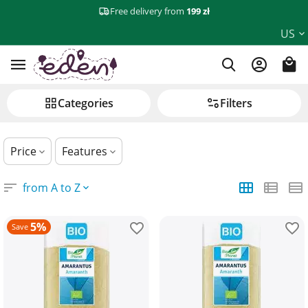
Free delivery from
199 zł
Groats, pasta, and rice
US
Сategories
Filters
Price
Features
from A to Z
5%
Save