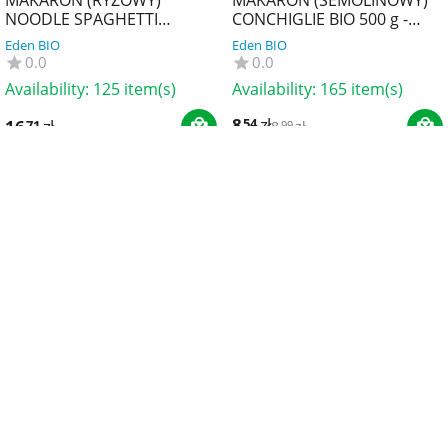
NOODLE SPAGHETTI
CONCHIGLIE BIO 500 g -
BEZGLUTENOWY BIO 250 g -
ALCE NERO
Eden BIO
Eden BIO
TERRASANA
0.0
0.0
Availability:
125 item(s)
Availability:
165 item(s)
8
zł
54
16
zł
71
8
zł
99
MAKARON (Z RYŻU
MAKARON PROTEINOWY (Z
CZARNEGO I RYŻU
SOCZEWICY CZERWONEJ)
BRĄZOWEGO) NOODLE
ŚWIDERKI 1 kg - BARTOLINI
Eden BIO
Eden BIO
SPAGHETTI
0.0
0.0
BEZGLUTENOWY BIO 250 g -
Availability:
181 item(s)
Availability:
27 item(s)