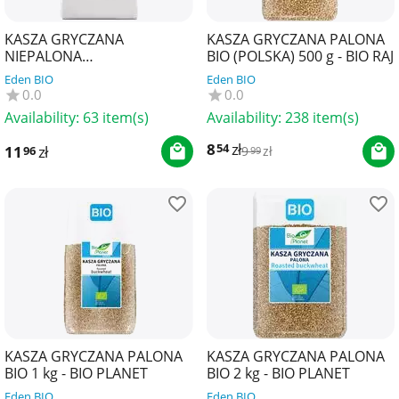
KASZA GRYCZANA
KASZA GRYCZANA PALONA
NIEPALONA
BIO (POLSKA) 500 g - BIO RAJ
BEZGLUTENOWA BIO 800 g -
Eden BIO
Eden BIO
THE PLANET
0.0
0.0
Availability:
63 item(s)
Availability:
238 item(s)
8
zł
54
11
zł
96
9
zł
99
KASZA GRYCZANA PALONA
KASZA GRYCZANA PALONA
BIO 1 kg - BIO PLANET
BIO 2 kg - BIO PLANET
Eden BIO
Eden BIO