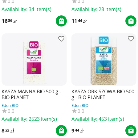
0.0
0.0
Availability:
34 item(s)
Availability:
28 item(s)
16
zł
11
zł
86
44
KASZA MANNA BIO 500 g -
KASZA ORKISZOWA BIO 500
BIO PLANET
g - BIO PLANET
Eden BIO
Eden BIO
0.0
0.0
Availability:
2523 item(s)
Availability:
453 item(s)
8
zł
9
zł
22
44