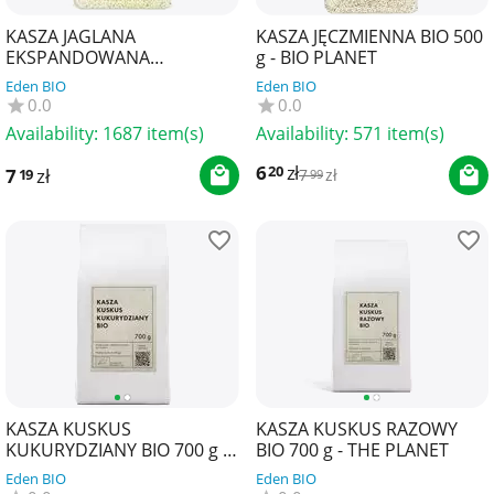
KASZA JAGLANA
KASZA JĘCZMIENNA BIO 500
EKSPANDOWANA
g - BIO PLANET
BEZGLUTENOWA BIO 150 g -
Eden BIO
Eden BIO
BIO PLANET
0.0
0.0
Availability:
1687 item(s)
Availability:
571 item(s)
6
zł
20
7
zł
19
7
zł
99
KASZA KUSKUS
KASZA KUSKUS RAZOWY
KUKURYDZIANY BIO 700 g -
BIO 700 g - THE PLANET
THE PLANET
Eden BIO
Eden BIO