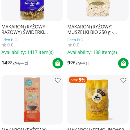
MAKARON (RYŻOWY
MAKARON (RYŻOWY)
RAZOWY) ŚWIDERKI
MUSZELKI BIO 250 g -
BEZGLUTENOWY BIO 250 g -
BARTOLINI
Eden BIO
Eden BIO
RAPUNZEL
0.0
0.0
Availability:
1417 item(s)
Availability:
188 item(s)
14
zł
9
zł
03
09
16
zł
9
zł
79
99
5%
Save
MAKARON (RYŻOWY)
MAKARON (SEMOLINOWY)