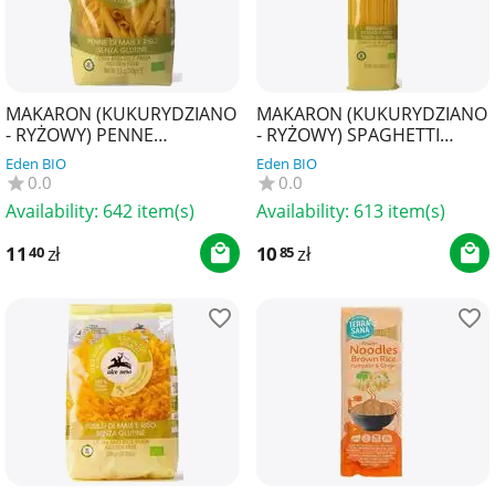
MAKARON (KUKURYDZIANO
MAKARON (KUKURYDZIANO
- RYŻOWY) PENNE
- RYŻOWY) SPAGHETTI
BEZGLUTENOWY BIO 250 g -
BEZGLUTENOWY BIO 250 g -
Eden BIO
Eden BIO
ALCE NERO
ALCE NERO
0.0
0.0
Availability:
642 item(s)
Availability:
613 item(s)
11
zł
10
zł
40
85