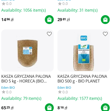
0.0
0.0
Availability:
1056 item(s)
Availability:
31 item(s)
14
zł
29
zł
96
81
KASZA GRYCZANA PALONA
KASZA GRYCZANA PALONA
BIO 5 kg - HORECA (BIO
BIO 500 g - BIO PLANET
PLANET)
Eden BIO
Eden BIO
0.0
0.0
Availability:
79 item(s)
Availability:
1577 item(s)
65
zł
8
zł
25
16