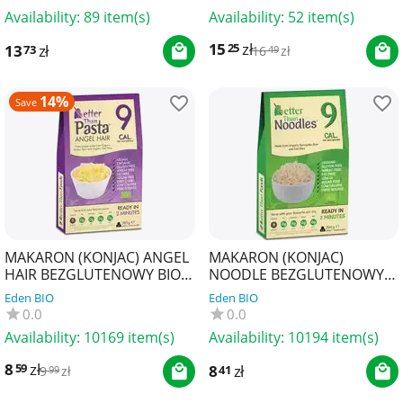
TERRASANA
Availability:
89 item(s)
Availability:
52 item(s)
15
zł
25
13
zł
73
16
zł
49
14%
Save
MAKARON (KONJAC) ANGEL
MAKARON (KONJAC)
HAIR BEZGLUTENOWY BIO
NOODLE BEZGLUTENOWY
385 g (300 g) - BETTER THAN
BIO 385 g (300 g) - BETTER
Eden BIO
Eden BIO
FOODS
THAN FOODS
0.0
0.0
Availability:
10169 item(s)
Availability:
10194 item(s)
8
zł
59
8
zł
41
9
zł
99