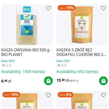
19%
Save
KASZA OWSIANA BIO 500 g -
KASZKA 5 ZBÓŻ BEZ
BIO PLANET
DODATKU CUKRÓW BIO 200
g - HELPA
Eden BIO
Eden BIO
0.0
0.0
Availability:
1934 item(s)
Availability:
692 item(s)
15
zł
30
6
zł
44
18
zł
90
19%
8%
Save
Save