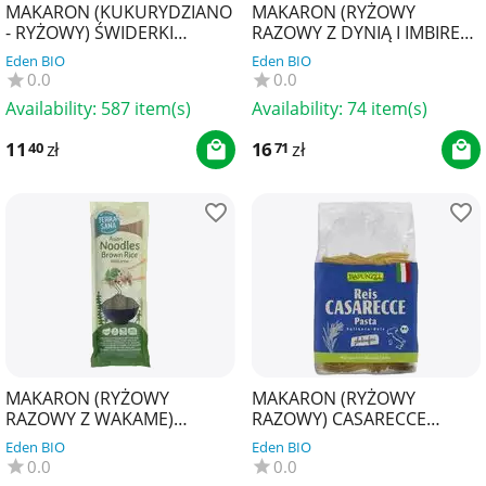
MAKARON (KUKURYDZIANO
MAKARON (RYŻOWY
- RYŻOWY) ŚWIDERKI
RAZOWY Z DYNIĄ I IMBIREM)
BEZGLUTENOWY BIO 250 g -
NOODLE SPAGHETTI
Eden BIO
Eden BIO
ALCE NERO
BEZGLUTENOWY BIO 250 g -
0.0
0.0
TER...
Availability:
587 item(s)
Availability:
74 item(s)
11
zł
16
zł
40
71
MAKARON (RYŻOWY
MAKARON (RYŻOWY
RAZOWY Z WAKAME)
RAZOWY) CASARECCE
NOODLE SPAGHETTI
BEZGLUTENOWY BIO 250 g -
Eden BIO
Eden BIO
BEZGLUTENOWY BIO 250 g -
RAPUNZEL
0.0
0.0
TERRASANA