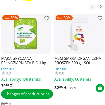
30%
30%
Save
Save
MĄKA GRYCZANA
MSM SIARKA ORGANICZNA
PEŁNOZIARNISTA BIO 1 kg -
PROSZEK 500 g - SOUL
BIO PLANET
FARM
Eden BIO
Eden BIO
0.0
0.0
Availability:
498 item(s)
Availability:
60 item(s)
14
zł
56
32
zł
00
45
zł
90
Changes of product price
20
zł
90