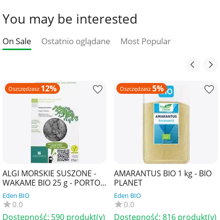
You may be interested
On Sale
Ostatnio oglądane
Most Popular
12%
5%
Oszczędzasz
Oszczędzasz
ALGI MORSKIE SUSZONE -
AMARANTUS BIO 1 kg - BIO
WAKAME BIO 25 g - PORTO
PLANET
MUINOS
Eden BIO
Eden BIO
0.0
0.0
Dostępność:
590 produkt(y)
Dostępność:
816 produkt(y)