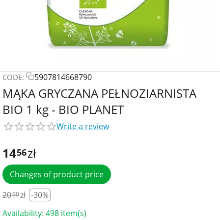
5907814668790
CODE:
MĄKA GRYCZANA PEŁNOZIARNISTA
BIO 1 kg - BIO PLANET
Write a review
14
zł
56
Changes of product price
20
zł
-30%
90
Availability:
498 item(s)