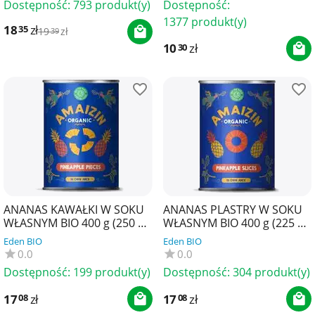
Dostępność:
793 produkt(y)
Dostępność:
1377 produkt(y)
18
zł
35
19
zł
39
10
zł
30
ANANAS KAWAŁKI W SOKU
ANANAS PLASTRY W SOKU
WŁASNYM BIO 400 g (250 g)
WŁASNYM BIO 400 g (225 g)
- AMAIZIN
- AMAIZIN
Eden BIO
Eden BIO
0.0
0.0
Dostępność:
199 produkt(y)
Dostępność:
304 produkt(y)
17
zł
17
zł
08
08