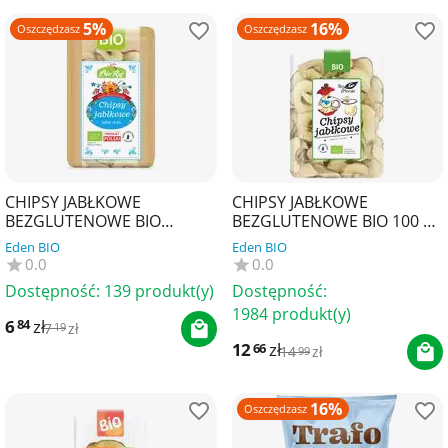
5%
16%
Oszczędzasz
Oszczędzasz
CHIPSY JABŁKOWE
CHIPSY JABŁKOWE
BEZGLUTENOWE BIO
BEZGLUTENOWE BIO 100 g -
(POLSKA) 50 g - BIO RAJ
BIO PLANET
Eden BIO
Eden BIO
0.0
0.0
Dostępność:
139 produkt(y)
Dostępność:
1984 produkt(y)
6
zł
84
7
zł
19
12
zł
66
14
zł
99
16%
Oszczędzasz