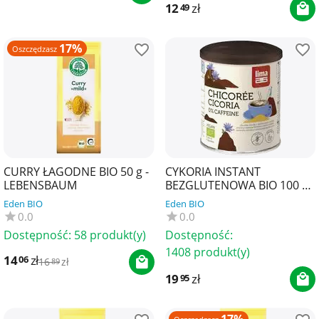
12
zł
49
17%
Oszczędzasz
CURRY ŁAGODNE BIO 50 g -
CYKORIA INSTANT
LEBENSBAUM
BEZGLUTENOWA BIO 100 g -
LIMA
Eden BIO
Eden BIO
0.0
0.0
Dostępność:
58 produkt(y)
Dostępność:
1408 produkt(y)
14
zł
06
16
zł
89
19
zł
95