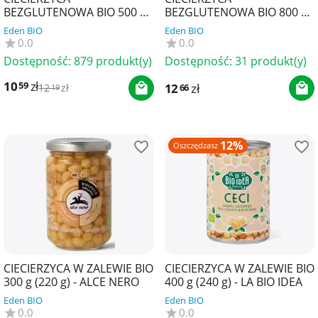
BEZGLUTENOWA BIO 500 g -
BEZGLUTENOWA BIO 800 g -
BIO PLANET
THE PLANET
Eden BIO
Eden BIO
0.0
0.0
Dostępność:
879 produkt(y)
Dostępność:
31 produkt(y)
10
zł
59
12
zł
66
12
zł
19
12%
Oszczędzasz
CIECIERZYCA W ZALEWIE BIO
CIECIERZYCA W ZALEWIE BIO
300 g (220 g) - ALCE NERO
400 g (240 g) - LA BIO IDEA
Eden BIO
Eden BIO
0.0
0.0