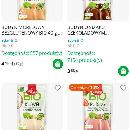
BUDYŃ MORELOWY
BUDYŃ O SMAKU
BEZGLUTENOWY BIO 40 g -
CZEKOLADOWYM
AMYLON
BEZGLUTENOWY BIO 40 g -
Eden BIO
Eden BIO
AMYLON
0.0
0.0
Dostępność:
557 produkt(y)
Dostępność:
7154 produkt(y)
4
zł
14
4
zł
59
3
zł
66
10%
Oszczędzasz