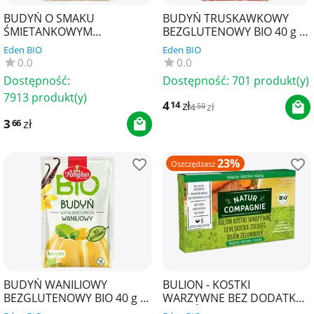
BUDYŃ O SMAKU
BUDYŃ TRUSKAWKOWY
ŚMIETANKOWYM
BEZGLUTENOWY BIO 40 g -
BEZGLUTENOWY BIO 40 g -
AMYLON
Eden BIO
Eden BIO
AMYLON
0.0
0.0
Dostępność:
Dostępność:
701 produkt(y)
7913 produkt(y)
4
zł
14
4
zł
59
3
zł
66
23%
Oszczędzasz
BUDYŃ WANILIOWY
BULION - KOSTKI
BEZGLUTENOWY BIO 40 g -
WARZYWNE BEZ DODATKU
AMYLON
CUKRÓW BIO (8 x 10,5 g) 84