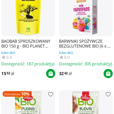
BAOBAB SPROSZKOWANY
BARWNIKI SPOŻYWCZE
BIO 150 g - BIO PLANET
BEZGLUTENOWE BIO (6 x 8
SUPERFOODS
g) 48 g - BIOVEGAN
Eden BIO
Eden BIO
0.0
0.0
Dostępność:
187 produkt(y)
Dostępność:
305 produkt(y)
15
zł
32
zł
52
62
10%
Oszczędzasz