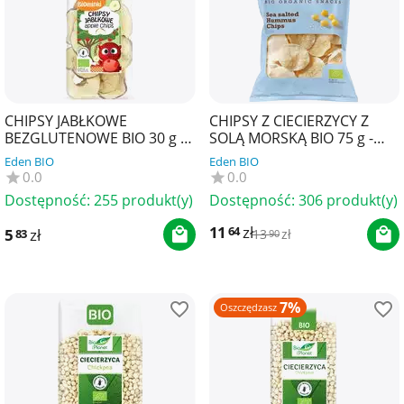
CHIPSY JABŁKOWE
CHIPSY Z CIECIERZYCY Z
BEZGLUTENOWE BIO 30 g -
SOLĄ MORSKĄ BIO 75 g -
BIOMINKI
TRAFO
Eden BIO
Eden BIO
0.0
0.0
Dostępność:
255 produkt(y)
Dostępność:
306 produkt(y)
11
zł
64
5
zł
83
13
zł
90
7%
Oszczędzasz