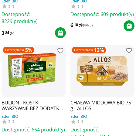
Eden BIO
Eden BIO
g - NATUR COMPAGNIE
0.0
0.0
Dostępność:
Dostępność:
609 produkt(y)
8229 produkt(y)
6
zł
10
7
zł
95
3
zł
84
5%
13%
Oszczędzasz
Oszczędzasz
BULION - KOSTKI
CHAŁWA MIODOWA BIO 75
WARZYWNE BEZ DODATKU
g - ALLOS
CUKRÓW I DROŻDŻY BIO (8
Eden BIO
Eden BIO
x 10,5 g) 84 g - NATUR
0.0
0.0
COM...
Dostępność:
664 produkt(y)
Dostępność: