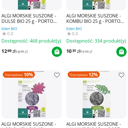
ALGI MORSKIE SUSZONE -
ALGI MORSKIE SUSZONE -
DULSE BIO 25 g - PORTO
KOMBU BIO 25 g - PORTO
MUINOS
MUINOS
Eden BIO
Eden BIO
0.0
0.0
Dostępność:
468 produkt(y)
Dostępność:
334 produkt(y)
12
zł
10
zł
69
31
14
zł
11
zł
99
69
10%
12%
Oszczędzasz
Oszczędzasz
ALGI MORSKIE SUSZONE -
ALGI MORSKIE SUSZONE -