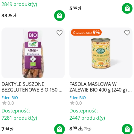
2849 produkt(y)
5
zł
36
33
zł
36
9%
Oszczędzasz
DAKTYLE SUSZONE
FASOLA MASŁOWA W
BEZGLUTENOWE BIO 150 g -
ZALEWIE BIO 400 g (240 g) -
BIO PLANET
LA BIO IDEA
Eden BIO
Eden BIO
0.0
0.0
Dostępność:
Dostępność:
7281 produkt(y)
2447 produkt(y)
8
zł
90
7
zł
14
9
zł
79