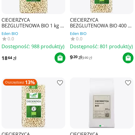
CIECIERZYCA
CIECIERZYCA
BEZGLUTENOWA BIO 1 kg -
BEZGLUTENOWA BIO 400 g -
BIO PLANET
BIO PLANET
Eden BIO
Eden BIO
0.0
0.0
Dostępność:
988 produkt(y)
Dostępność:
801 produkt(y)
9
zł
20
18
zł
64
9
zł
90
13%
Oszczędzasz
CIECIERZYCA
CIECIERZYCA