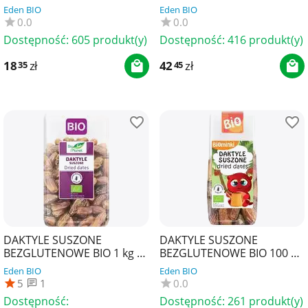
Eden BIO
Eden BIO
0.0
0.0
Dostępność:
605 produkt(y)
Dostępność:
416 produkt(y)
18
zł
42
zł
35
45
DAKTYLE SUSZONE
DAKTYLE SUSZONE
BEZGLUTENOWE BIO 1 kg -
BEZGLUTENOWE BIO 100 g -
BIO PLANET
BIOMINKI
Eden BIO
Eden BIO
5
1
0.0
Dostępność:
Dostępność:
261 produkt(y)