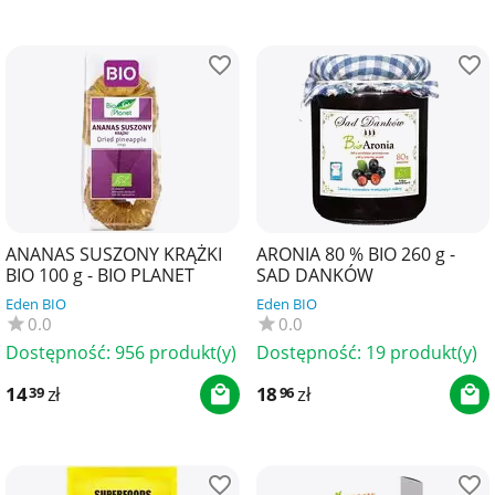
ANANAS SUSZONY KRĄŻKI
ARONIA 80 % BIO 260 g -
BIO 100 g - BIO PLANET
SAD DANKÓW
Eden BIO
Eden BIO
0.0
0.0
Dostępność:
956 produkt(y)
Dostępność:
19 produkt(y)
14
zł
18
zł
39
96