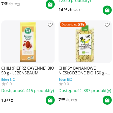
12320 produkt(y)
7
zł
08
7
zł
49
14
zł
14
16
zł
29
8%
Oszczędzasz
CHILI (PIEPRZ CAYENNE) BIO
CHIPSY BANANOWE
50 g - LEBENSBAUM
NIESŁODZONE BIO 150 g -
BIO PLANET
Eden BIO
Eden BIO
0.0
0.0
Dostępność:
415 produkt(y)
Dostępność:
887 produkt(y)
7
zł
88
13
zł
31
8
zł
59