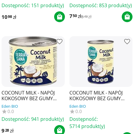
Dostępność:
151 produkt(y)
Dostępność:
853 produkt(y)
7
zł
50
10
zł
98
8
zł
49
COCONUT MILK - NAPÓJ
COCONUT MILK - NAPÓJ
KOKOSOWY BEZ GUMY
KOKOSOWY BEZ GUMY
GUAR (22 % TŁUSZCZU) BIO
GUAR (22 % TŁUSZCZU) BIO
Eden BIO
Eden BIO
200 ml - TERRASANA
400 ml - TERRASANA
0.0
0.0
Dostępność:
941 produkt(y)
Dostępność:
5714 produkt(y)
9
zł
28