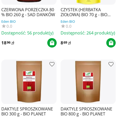
CZERWONA PORZECZKA 80
CZYSTEK (HERBATKA
% BIO 260 g - SAD DANKÓW
ZIOŁOWA) BIO 70 g - BIO
PLANET SUPERFOODS
Eden BIO
Eden BIO
0.0
0.0
Dostępność:
56 produkt(y)
Dostępność:
264 produkt(y)
18
zł
8
zł
96
69
DAKTYLE SPROSZKOWANE
DAKTYLE SPROSZKOWANE
BIO 300 g - BIO PLANET
BIO 800 g - BIO PLANET