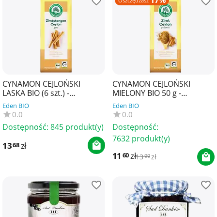
17%
Oszczędzasz
CYNAMON CEJLOŃSKI
CYNAMON CEJLOŃSKI
LASKA BIO (6 szt.) -
MIELONY BIO 50 g -
LEBENSBAUM
LEBENSBAUM
Eden BIO
Eden BIO
0.0
0.0
Dostępność:
845 produkt(y)
Dostępność:
7632 produkt(y)
13
zł
68
11
zł
60
13
zł
99