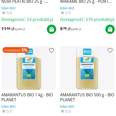
NORI PŁATKI BIO 25 g -
WAKAME BIO 25 g - PORTO
PORTO MUINOS
MUINOS
Eden BIO
Eden BIO
0.0
0.0
Dostępność:
53 produkt(y)
Dostępność:
570 produkt(y)
11
zł
9
zł
64
70
12
zł
10
zł
99
99
5%
Oszczędzasz
AMARANTUS BIO 1 kg - BIO
AMARANTUS BIO 500 g - BIO
PLANET
PLANET
Eden BIO
Eden BIO
0.0
0.0