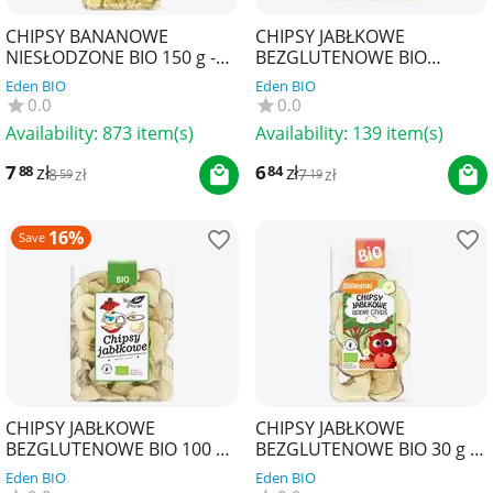
CHIPSY BANANOWE
CHIPSY JABŁKOWE
NIESŁODZONE BIO 150 g -
BEZGLUTENOWE BIO
BIO PLANET
(POLSKA) 50 g - BIO RAJ
Eden BIO
Eden BIO
0.0
0.0
Availability:
873 item(s)
Availability:
139 item(s)
7
zł
6
zł
88
84
8
zł
7
zł
59
19
16%
Save
CHIPSY JABŁKOWE
CHIPSY JABŁKOWE
BEZGLUTENOWE BIO 100 g -
BEZGLUTENOWE BIO 30 g -
BIO PLANET
BIOMINKI
Eden BIO
Eden BIO