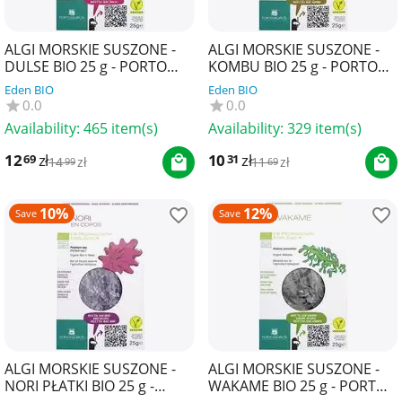
ALGI MORSKIE SUSZONE -
ALGI MORSKIE SUSZONE -
DULSE BIO 25 g - PORTO
KOMBU BIO 25 g - PORTO
MUINOS
MUINOS
Eden BIO
Eden BIO
0.0
0.0
Availability:
465 item(s)
Availability:
329 item(s)
12
zł
10
zł
69
31
14
zł
11
zł
99
69
10%
12%
Save
Save
ALGI MORSKIE SUSZONE -
ALGI MORSKIE SUSZONE -
NORI PŁATKI BIO 25 g -
WAKAME BIO 25 g - PORTO