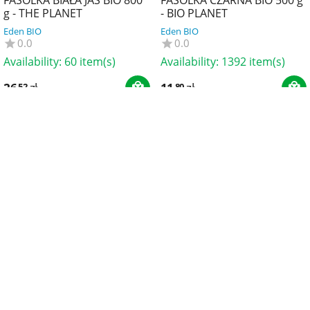
g - THE PLANET
- BIO PLANET
Eden BIO
Eden BIO
0.0
0.0
Availability:
60 item(s)
Availability:
1392 item(s)
26
zł
11
zł
52
80
FASOLKA CZERWONA
FASOLKA CZERWONA
KIDNEY BIO 1 kg - BIO
KIDNEY BIO 400 g - BIO
PLANET
PLANET
Eden BIO
Eden BIO
0.0
0.0
Availability:
101 item(s)
Availability:
252 item(s)