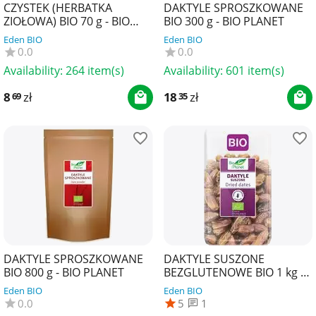
CZYSTEK (HERBATKA
DAKTYLE SPROSZKOWANE
ZIOŁOWA) BIO 70 g - BIO
BIO 300 g - BIO PLANET
PLANET SUPERFOODS
Eden BIO
Eden BIO
0.0
0.0
Availability:
264 item(s)
Availability:
601 item(s)
8
zł
18
zł
69
35
DAKTYLE SPROSZKOWANE
DAKTYLE SUSZONE
BIO 800 g - BIO PLANET
BEZGLUTENOWE BIO 1 kg -
BIO PLANET
Eden BIO
Eden BIO
0.0
5
1