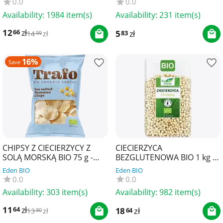
0.0
0.0
Availability:
1984 item(s)
Availability:
231 item(s)
12
zł
66
5
zł
83
14
zł
99
16%
Save
CHIPSY Z CIECIERZYCY Z
CIECIERZYCA
SOLĄ MORSKĄ BIO 75 g -
BEZGLUTENOWA BIO 1 kg -
TRAFO
BIO PLANET
Eden BIO
Eden BIO
0.0
0.0
Availability:
303 item(s)
Availability:
982 item(s)
11
zł
64
18
zł
64
13
zł
90