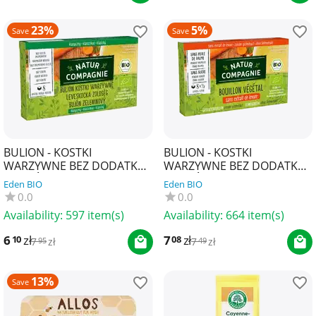
23%
5%
Save
Save
BULION - KOSTKI
BULION - KOSTKI
WARZYWNE BEZ DODATKU
WARZYWNE BEZ DODATKU
CUKRÓW BIO (8 x 10,5 g) 84
CUKRÓW I DROŻDŻY BIO (8
Eden BIO
Eden BIO
g - NATUR COMPAGNIE
x 10,5 g) 84 g - NATUR
0.0
0.0
COM...
Availability:
597 item(s)
Availability:
664 item(s)
6
zł
7
zł
10
08
7
zł
7
zł
95
49
13%
Save