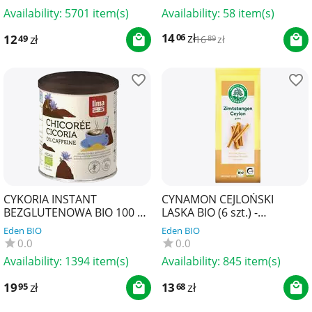
Availability:
5701 item(s)
Availability:
58 item(s)
14
zł
06
12
zł
49
16
zł
89
CYKORIA INSTANT
CYNAMON CEJLOŃSKI
BEZGLUTENOWA BIO 100 g -
LASKA BIO (6 szt.) -
LIMA
LEBENSBAUM
Eden BIO
Eden BIO
0.0
0.0
Availability:
1394 item(s)
Availability:
845 item(s)
19
zł
13
zł
95
68