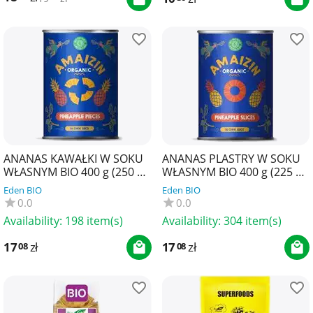
ANANAS KAWAŁKI W SOKU
ANANAS PLASTRY W SOKU
WŁASNYM BIO 400 g (250 g)
WŁASNYM BIO 400 g (225 g)
- AMAIZIN
- AMAIZIN
Eden BIO
Eden BIO
0.0
0.0
Availability:
198 item(s)
Availability:
304 item(s)
17
zł
17
zł
08
08