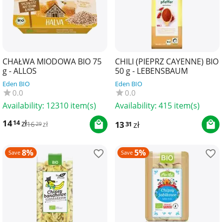
CHAŁWA MIODOWA BIO 75
CHILI (PIEPRZ CAYENNE) BIO
g - ALLOS
50 g - LEBENSBAUM
Eden BIO
Eden BIO
0.0
0.0
Availability:
12310 item(s)
Availability:
415 item(s)
14
zł
14
13
zł
31
16
zł
29
8%
5%
Save
Save