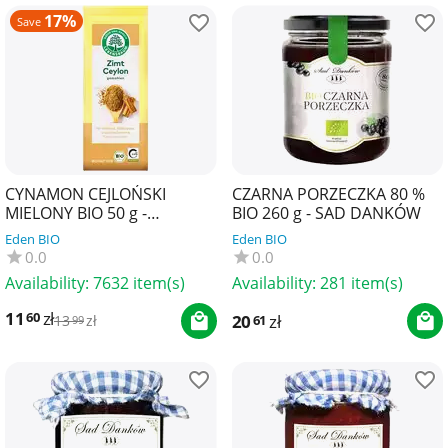
17%
Save
CYNAMON CEJLOŃSKI
CZARNA PORZECZKA 80 %
MIELONY BIO 50 g -
BIO 260 g - SAD DANKÓW
LEBENSBAUM
Eden BIO
Eden BIO
0.0
0.0
Availability:
7632 item(s)
Availability:
281 item(s)
11
zł
60
20
zł
61
13
zł
99