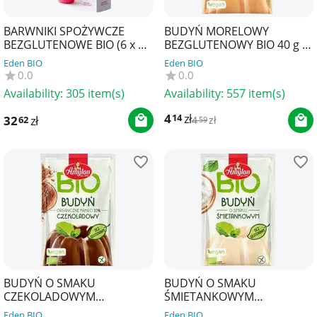
BARWNIKI SPOŻYWCZE
BUDYŃ MORELOWY
BEZGLUTENOWE BIO (6 x 8
BEZGLUTENOWY BIO 40 g -
g) 48 g - BIOVEGAN
AMYLON
Eden BIO
Eden BIO
0.0
0.0
Availability:
305 item(s)
Availability:
557 item(s)
4
zł
14
32
zł
62
4
zł
59
BUDYŃ O SMAKU
BUDYŃ O SMAKU
CZEKOLADOWYM
ŚMIETANKOWYM
BEZGLUTENOWY BIO 40 g -
BEZGLUTENOWY BIO 40 g -
Eden BIO
Eden BIO