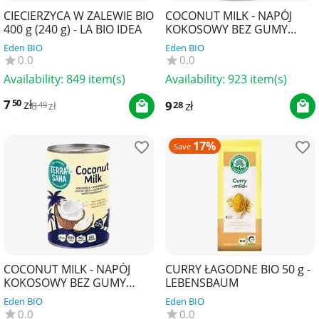
CIECIERZYCA W ZALEWIE BIO
COCONUT MILK - NAPÓJ
400 g (240 g) - LA BIO IDEA
KOKOSOWY BEZ GUMY
GUAR (22 % TŁUSZCZU) BIO
Eden BIO
Eden BIO
200 ml - TERRASANA
0.0
0.0
Availability:
849 item(s)
Availability:
923 item(s)
7
zł
50
9
zł
28
8
zł
49
17%
Save
COCONUT MILK - NAPÓJ
CURRY ŁAGODNE BIO 50 g -
KOKOSOWY BEZ GUMY
LEBENSBAUM
GUAR (22 % TŁUSZCZU) BIO
Eden BIO
Eden BIO
400 ml - TERRASANA
0.0
0.0