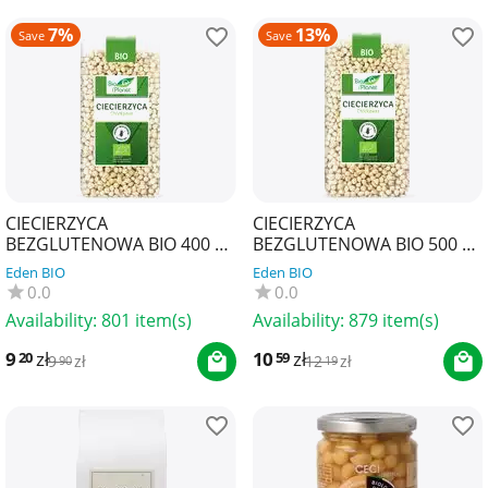
7%
13%
Save
Save
CIECIERZYCA
CIECIERZYCA
BEZGLUTENOWA BIO 400 g -
BEZGLUTENOWA BIO 500 g -
BIO PLANET
BIO PLANET
Eden BIO
Eden BIO
0.0
0.0
Availability:
801 item(s)
Availability:
879 item(s)
9
zł
10
zł
20
59
9
zł
12
zł
90
19