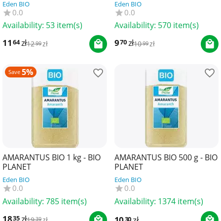
PORTO MUINOS
MUINOS
Eden BIO
Eden BIO
0.0
0.0
Availability:
53 item(s)
Availability:
570 item(s)
11
zł
9
zł
64
70
12
zł
10
zł
99
99
5%
Save
AMARANTUS BIO 1 kg - BIO
AMARANTUS BIO 500 g - BIO
PLANET
PLANET
Eden BIO
Eden BIO
0.0
0.0
Availability:
785 item(s)
Availability:
1374 item(s)
18
zł
35
10
zł
30
19
zł
39