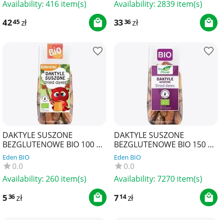
Availability:
416 item(s)
Availability:
2839 item(s)
42
zł
33
zł
45
36
DAKTYLE SUSZONE
DAKTYLE SUSZONE
BEZGLUTENOWE BIO 100 g -
BEZGLUTENOWE BIO 150 g -
BIOMINKI
BIO PLANET
Eden BIO
Eden BIO
0.0
0.0
Availability:
260 item(s)
Availability:
7270 item(s)
5
zł
7
zł
36
14