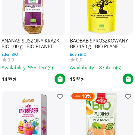
ANANAS SUSZONY KRĄŻKI
BAOBAB SPROSZKOWANY
BIO 100 g - BIO PLANET
BIO 150 g - BIO PLANET
SUPERFOODS
Eden BIO
Eden BIO
0.0
0.0
Availability:
956 item(s)
Availability:
187 item(s)
14
zł
15
zł
39
52
10%
Save