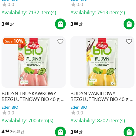
AMYLON
AMYLON
0.0
0.0
Availability:
7132 item(s)
Availability:
7913 item(s)
3
zł
3
zł
66
66
10%
Save
BUDYŃ TRUSKAWKOWY
BUDYŃ WANILIOWY
BEZGLUTENOWY BIO 40 g -
BEZGLUTENOWY BIO 40 g -
AMYLON
AMYLON
Eden BIO
Eden BIO
0.0
0.0
Availability:
700 item(s)
Availability:
8202 item(s)
4
zł
14
3
zł
84
4
zł
59