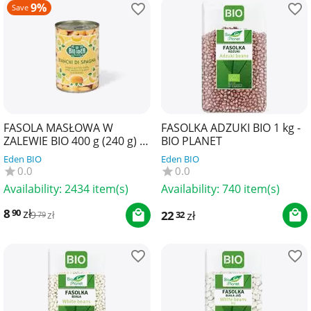
9%
Save
FASOLA MASŁOWA W
FASOLKA ADZUKI BIO 1 kg -
ZALEWIE BIO 400 g (240 g) -
BIO PLANET
LA BIO IDEA
Eden BIO
Eden BIO
0.0
0.0
Availability:
2434 item(s)
Availability:
740 item(s)
8
zł
90
22
zł
32
9
zł
79