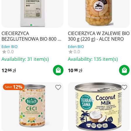
CIECIERZYCA
CIECIERZYCA W ZALEWIE BIO
BEZGLUTENOWA BIO 800 g -
300 g (220 g) - ALCE NERO
THE PLANET
Eden BIO
Eden BIO
0.0
0.0
Availability:
31 item(s)
Availability:
135 item(s)
12
zł
10
zł
66
98
12%
Save