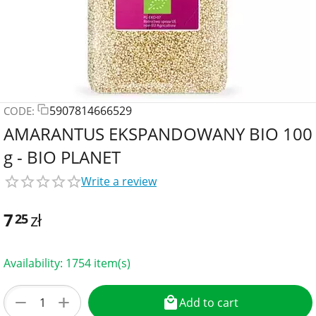
5907814666529
CODE:
AMARANTUS EKSPANDOWANY BIO 100
g - BIO PLANET
Write a review
7
zł
25
Availability:
1754 item(s)
+
−
Add to cart