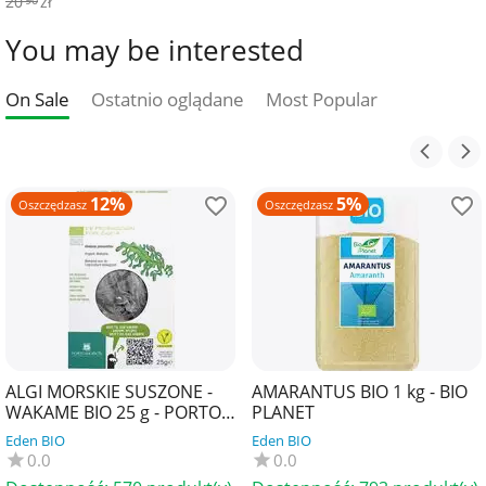
20
zł
90
You may be interested
On Sale
Ostatnio oglądane
Most Popular
12%
5%
Oszczędzasz
Oszczędzasz
ALGI MORSKIE SUSZONE -
AMARANTUS BIO 1 kg - BIO
WAKAME BIO 25 g - PORTO
PLANET
MUINOS
Eden BIO
Eden BIO
0.0
0.0