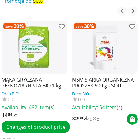
Promocje do
50%
30%
30%
Save
Save
MĄKA GRYCZANA
MSM SIARKA ORGANICZNA
PEŁNOZIARNISTA BIO 1 kg -
PROSZEK 500 g - SOUL
BIO PLANET
FARM
Eden BIO
Eden BIO
0.0
0.0
Availability:
492 item(s)
Availability:
54 item(s)
14
zł
56
32
zł
00
45
zł
90
Changes of product price