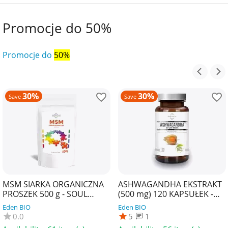
Promocje do 50%
Promocje do
50%
30%
30%
Save
Save
MSM SIARKA ORGANICZNA
ASHWAGANDHA EKSTRAKT
PROSZEK 500 g - SOUL
(500 mg) 120 KAPSUŁEK -
FARM
SOUL FARM
Eden BIO
Eden BIO
0.0
5
1