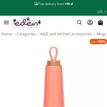
Free delivery from
199 zł
US
Home
/
Categories
/
AGD and kitchen accessories
/
Mugs 
16%
Save