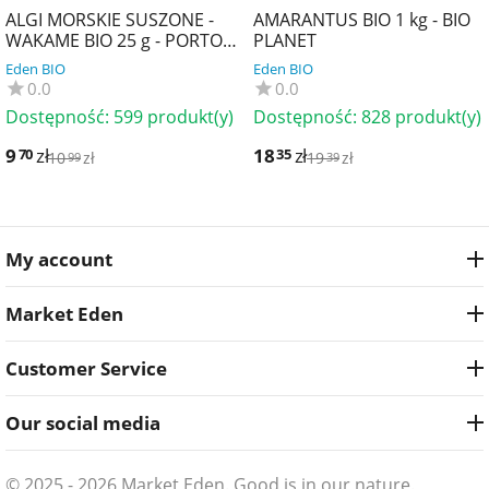
ALGI MORSKIE SUSZONE -
AMARANTUS BIO 1 kg - BIO
WAKAME BIO 25 g - PORTO
PLANET
MUINOS
Eden BIO
Eden BIO
0.0
0.0
Dostępność:
599 produkt(y)
Dostępność:
828 produkt(y)
9
zł
18
zł
70
35
10
zł
19
zł
99
39
My account
Market Eden
Customer Service
Our social media
© 2025 - 2026 Market Eden. Good is in our nature.