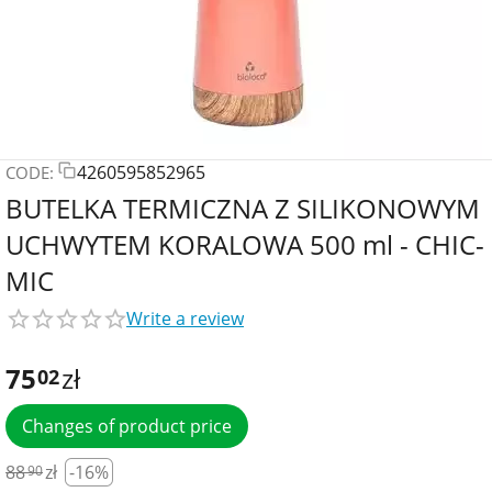
4260595852965
CODE:
BUTELKA TERMICZNA Z SILIKONOWYM
UCHWYTEM KORALOWA 500 ml - CHIC-
MIC
Write a review
75
zł
02
Changes of product price
88
zł
-16%
90