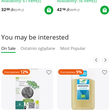
Availability:
61 item(s)
Availability:
56 item(s)
32
zł
42
zł
00
16
45
zł
59
zł
90
90
You may be interested
On Sale
Ostatnio oglądane
Most Popular
12%
5%
Oszczędzasz
Oszczędzasz