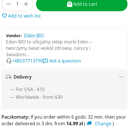
+
−
Add to cart
Add to wish list
Eden BIO
Vendor:
Eden BIO to oficjalny sklep marki Eden –
tworzymy świat wokół zdrowia, natury i
świadom...
+48537713790
Ask a question
Delivery
— For USA - $10
— Worldwide - from $30
Paczkomaty:
If you order within 6 godz. 32 min. then your
order delivered in 3 dni. from
14.99
zł
(
Change
)