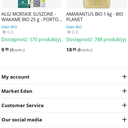
ALGI MORSKIE SUSZONE -
AMARANTUS BIO 1 kg - BIO
WAKAME BIO 25 g - PORTO
PLANET
MUINOS
Eden BIO
Eden BIO
0.0
0.0
Dostępność:
570 produkt(y)
Dostępność:
788 produkt(y)
9
zł
18
zł
70
35
10
zł
19
zł
99
39
My account
Market Eden
Customer Service
Our social media