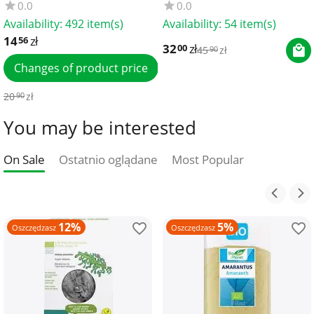
0.0
0.0
Availability:
492 item(s)
Availability:
54 item(s)
14
zł
56
32
zł
00
45
zł
90
Changes of product price
20
zł
90
You may be interested
On Sale
Ostatnio oglądane
Most Popular
12%
5%
Oszczędzasz
Oszczędzasz