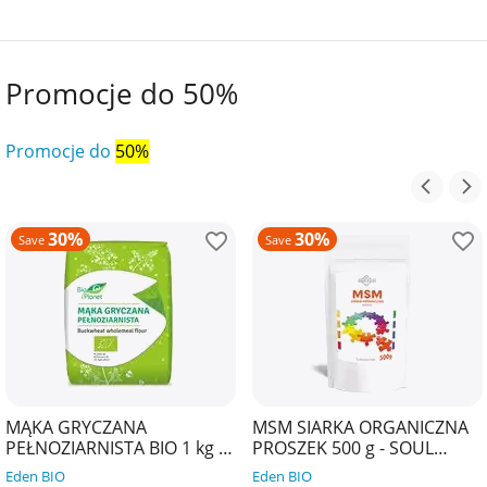
Promocje do 50%
Promocje do
50%
30%
30%
Save
Save
MĄKA GRYCZANA
MSM SIARKA ORGANICZNA
PEŁNOZIARNISTA BIO 1 kg -
PROSZEK 500 g - SOUL
BIO PLANET
FARM
Eden BIO
Eden BIO