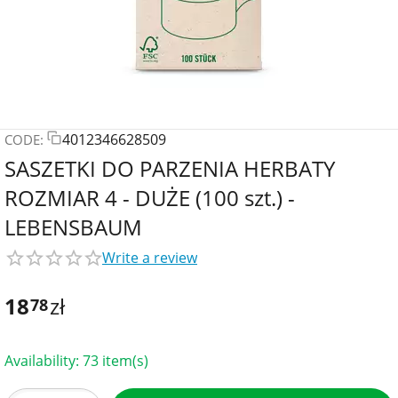
4012346628509
CODE:
SASZETKI DO PARZENIA HERBATY
ROZMIAR 4 - DUŻE (100 szt.) -
LEBENSBAUM
Write a review
18
zł
78
Availability:
73 item(s)