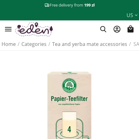
Free delivery from
199 zł
US
Home
/
Categories
/
Tea and yerba mate accessories
/
SA