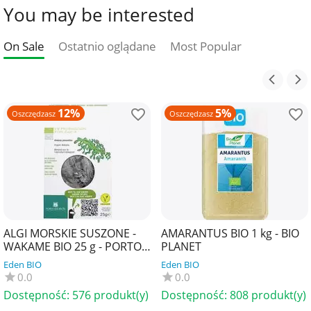
You may be interested
On Sale
Ostatnio oglądane
Most Popular
12%
5%
Oszczędzasz
Oszczędzasz
ALGI MORSKIE SUSZONE -
AMARANTUS BIO 1 kg - BIO
WAKAME BIO 25 g - PORTO
PLANET
MUINOS
Eden BIO
Eden BIO
0.0
0.0
Dostępność:
576 produkt(y)
Dostępność:
808 produkt(y)