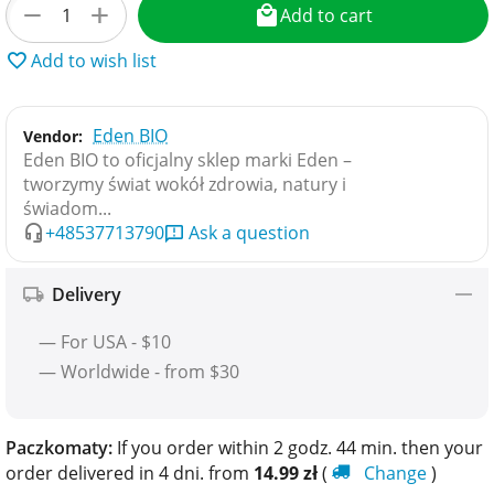
+
−
Add to cart
Add to wish list
Eden BIO
Vendor:
Eden BIO to oficjalny sklep marki Eden –
tworzymy świat wokół zdrowia, natury i
świadom...
+48537713790
Ask a question
Delivery
— For USA - $10
— Worldwide - from $30
Paczkomaty:
If you order within 2 godz. 44 min. then your
order delivered in 4 dni. from
14.99
zł
(
Change
)