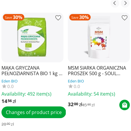
30%
30%
Save
Save
MĄKA GRYCZANA
MSM SIARKA ORGANICZNA
PEŁNOZIARNISTA BIO 1 kg -
PROSZEK 500 g - SOUL
BIO PLANET
FARM
Eden BIO
Eden BIO
0.0
0.0
Availability:
492 item(s)
Availability:
54 item(s)
14
zł
56
32
zł
00
45
zł
90
Changes of product price
20
zł
90