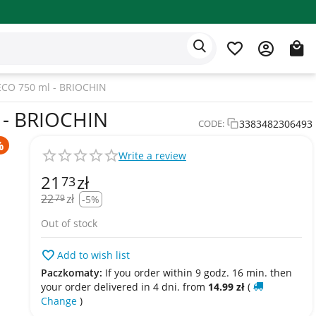
Eden app
English
O 750 ml - BRIOCHIN
- BRIOCHIN
3383482306493
CODE:
Write a review
21
zł
73
22
zł
79
-5%
Out of stock
Add to wish list
Paczkomaty:
If you order within 9 godz. 16 min. then
your order delivered in 4 dni. from
14.99
zł
(
Change
)