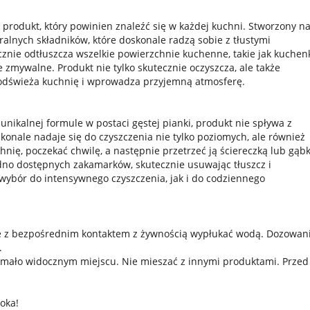
produkt, który powinien znaleźć się w każdej kuchni. Stworzony n
ralnych składników, które doskonale radzą sobie z tłustymi
cznie odtłuszcza wszelkie powierzchnie kuchenne, takie jak kuchenk
e zmywalne. Produkt nie tylko skutecznie oczyszcza, ale także
 odświeża kuchnię i wprowadza przyjemną atmosferę.
unikalnej formule w postaci gęstej pianki, produkt nie spływa z
skonale nadaje się do czyszczenia nie tylko poziomych, ale również
ię, poczekać chwilę, a następnie przetrzeć ją ściereczką lub gąbk
dno dostępnych zakamarków, skutecznie usuwając tłuszcz i
wybór do intensywnego czyszczenia, jak i do codziennego
nie z bezpośrednim kontaktem z żywnością wypłukać wodą. Dozowan
.
w mało widocznym miejscu. Nie mieszać z innymi produktami. Przed
oka!