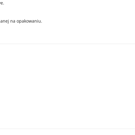
we.
odanej na opakowaniu.