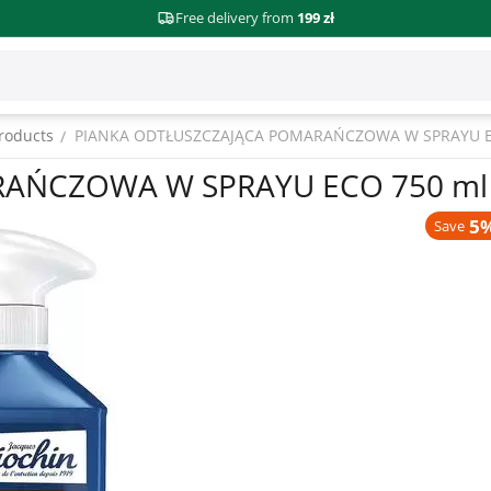
Free delivery from
199 zł
roducts
PIANKA ODTŁUSZCZAJĄCA POMARAŃCZOWA W SPRAYU EC
/
AŃCZOWA W SPRAYU ECO 750 ml 
5%
Save