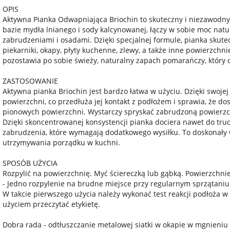
OPIS
Aktywna Pianka Odwapniająca Briochin to skuteczny i niezawodny 
bazie mydła lnianego i sody kalcynowanej, łączy w sobie moc natu
zabrudzeniami i osadami. Dzięki specjalnej formule, pianka skute
piekarniki, okapy, płyty kuchenne, zlewy, a także inne powierzchni
pozostawia po sobie świeży, naturalny zapach pomarańczy, który
ZASTOSOWANIE
Aktywna pianka Briochin jest bardzo łatwa w użyciu. Dzięki swojej 
powierzchni, co przedłuża jej kontakt z podłożem i sprawia, że do
pionowych powierzchni. Wystarczy spryskać zabrudzoną powierzchn
Dzięki skoncentrowanej konsystencji pianka dociera nawet do tru
zabrudzenia, które wymagają dodatkowego wysiłku. To doskonały 
utrzymywania porządku w kuchni.
SPOSÓB UŻYCIA
Rozpylić na powierzchnię. Myć ściereczką lub gąbką. Powierzch
- Jedno rozpylenie na brudne miejsce przy regularnym sprzątaniu
W takcie pierwszego użycia należy wykonać test reakcji podłoża 
użyciem przeczytać etykietę.
Dobra rada - odtłuszczanie metalowej siatki w okapie w mgnieniu 