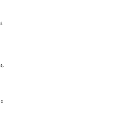
a
i,
ą.
ie