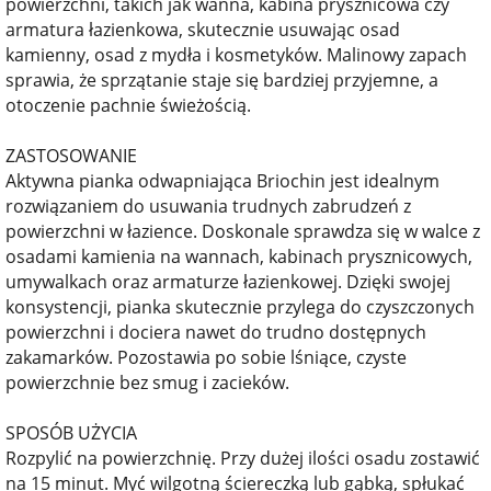
powierzchni, takich jak wanna, kabina prysznicowa czy
armatura łazienkowa, skutecznie usuwając osad
kamienny, osad z mydła i kosmetyków. Malinowy zapach
sprawia, że sprzątanie staje się bardziej przyjemne, a
otoczenie pachnie świeżością.
ZASTOSOWANIE
Aktywna pianka odwapniająca Briochin jest idealnym
rozwiązaniem do usuwania trudnych zabrudzeń z
powierzchni w łazience. Doskonale sprawdza się w walce z
osadami kamienia na wannach, kabinach prysznicowych,
umywalkach oraz armaturze łazienkowej. Dzięki swojej
konsystencji, pianka skutecznie przylega do czyszczonych
powierzchni i dociera nawet do trudno dostępnych
zakamarków. Pozostawia po sobie lśniące, czyste
powierzchnie bez smug i zacieków.
SPOSÓB UŻYCIA
Rozpylić na powierzchnię. Przy dużej ilości osadu zostawić
na 15 minut. Myć wilgotną ściereczką lub gąbką, spłukać