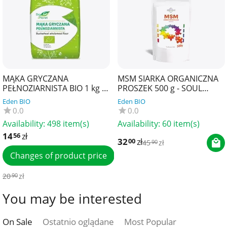
MĄKA GRYCZANA
MSM SIARKA ORGANICZNA
PEŁNOZIARNISTA BIO 1 kg -
PROSZEK 500 g - SOUL
BIO PLANET
FARM
Eden BIO
Eden BIO
0.0
0.0
Availability:
498 item(s)
Availability:
60 item(s)
14
zł
56
32
zł
00
45
zł
90
Changes of product price
20
zł
90
You may be interested
On Sale
Ostatnio oglądane
Most Popular