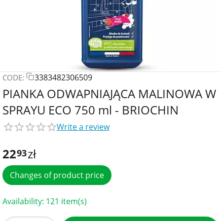
3383482306509
CODE:
PIANKA ODWAPNIAJĄCA MALINOWA W
SPRAYU ECO 750 ml - BRIOCHIN
Write a review
22
zł
93
Changes of product price
Availability:
121 item(s)