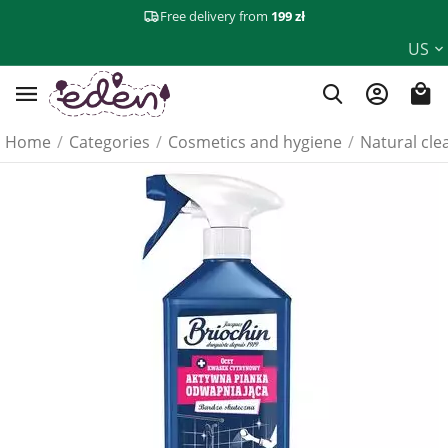
Free delivery from
199 zł
US
Home
/
Categories
/
Cosmetics and hygiene
/
Natural cle