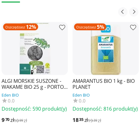
12%
5%
Oszczędzasz
Oszczędzasz
ALGI MORSKIE SUSZONE -
AMARANTUS BIO 1 kg - BIO
WAKAME BIO 25 g - PORTO
PLANET
MUINOS
Eden BIO
Eden BIO
0.0
0.0
Dostępność:
590 produkt(y)
Dostępność:
816 produkt(y)
9
zł
18
zł
70
35
10
zł
19
zł
99
39