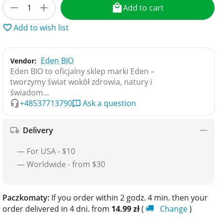
+
−
Add to cart
Add to wish list
Eden BIO
Vendor:
Eden BIO to oficjalny sklep marki Eden –
tworzymy świat wokół zdrowia, natury i
świadom...
+48537713790
Ask a question
Delivery
— For USA - $10
— Worldwide - from $30
Paczkomaty:
If you order within 2 godz. 4 min. then your
order delivered in 4 dni. from
14.99
zł
(
Change
)