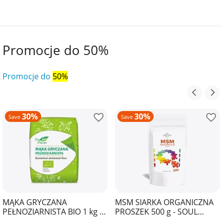
Promocje do 50%
Promocje do
50%
30%
30%
Save
Save
MĄKA GRYCZANA
MSM SIARKA ORGANICZNA
PEŁNOZIARNISTA BIO 1 kg -
PROSZEK 500 g - SOUL
BIO PLANET
FARM