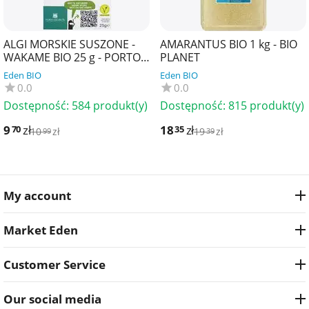
ALGI MORSKIE SUSZONE -
AMARANTUS BIO 1 kg - BIO
WAKAME BIO 25 g - PORTO
PLANET
MUINOS
Eden BIO
Eden BIO
0.0
0.0
Dostępność:
584 produkt(y)
Dostępność:
815 produkt(y)
9
zł
18
zł
70
35
10
zł
19
zł
99
39
My account
Market Eden
Customer Service
Our social media