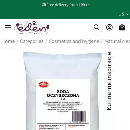
Free delivery from
199 zł
US
Home
/
Categories
/
Cosmetics and hygiene
/
Natural cle