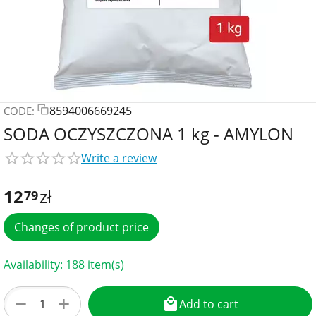
8594006669245
CODE:
SODA OCZYSZCZONA 1 kg - AMYLON
Write a review
12
zł
79
Changes of product price
Availability:
188 item(s)
+
−
Add to cart