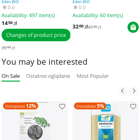
Eden BIO
Eden BIO
0.0
0.0
Availability:
497 item(s)
Availability:
60 item(s)
14
zł
56
32
zł
00
45
zł
90
Changes of product price
20
zł
90
You may be interested
On Sale
Ostatnio oglądane
Most Popular
12%
5%
Oszczędzasz
Oszczędzasz