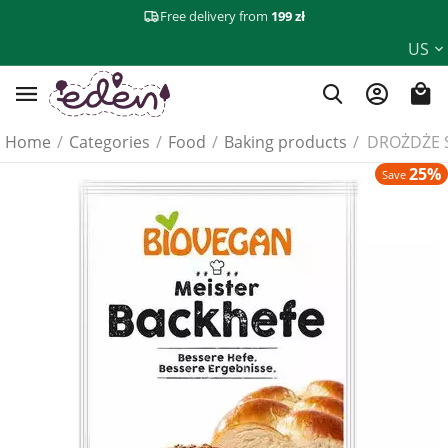
Free delivery from
199 zł
US
Home
/
Categories
/
Food
/
Baking products
/
DROŻDŻE 
25%
Save