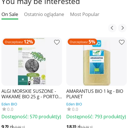
You may be interested
On Sale
Ostatnio oglądane
Most Popular
12%
5%
Oszczędzasz
Oszczędzasz
ALGI MORSKIE SUSZONE -
AMARANTUS BIO 1 kg - BIO
WAKAME BIO 25 g - PORTO
PLANET
MUINOS
Eden BIO
Eden BIO
0.0
0.0
Dostępność:
570 produkt(y)
Dostępność:
793 produkt(y)
9
zł
18
zł
70
35
10
zł
19
zł
99
39