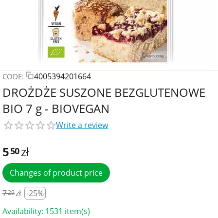
4005394201664
CODE:
DROŻDŻE SUSZONE BEZGLUTENOWE
BIO 7 g - BIOVEGAN
Write a review
5
zł
50
Changes of product price
7
zł
-25%
29
Availability:
1531 item(s)