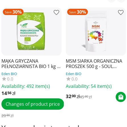
30%
30%
Save
Save
MĄKA GRYCZANA
MSM SIARKA ORGANICZNA
PEŁNOZIARNISTA BIO 1 kg -
PROSZEK 500 g - SOUL
BIO PLANET
FARM
Eden BIO
Eden BIO
0.0
0.0
Availability:
492 item(s)
Availability:
54 item(s)
14
zł
56
32
zł
00
45
zł
90
Changes of product price
20
zł
90