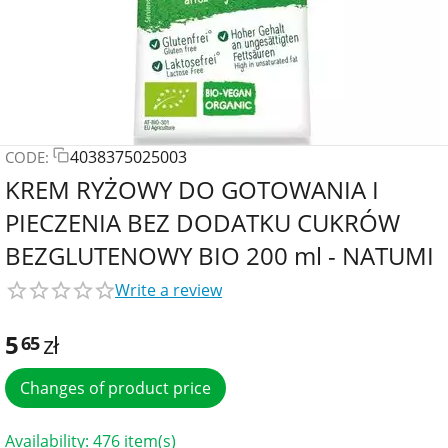
4038375025003
CODE:
KREM RYŻOWY DO GOTOWANIA I
PIECZENIA BEZ DODATKU CUKRÓW
BEZGLUTENOWY BIO 200 ml - NATUMI
Write a review
5
zł
65
Changes of product price
Availability:
476 item(s)