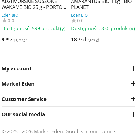
ALGI MORSKIE SUSZONE -
AMARANTUS BIO 1 kg - BIO
WAKAME BIO 25 g - PORTO
PLANET
MUINOS
Eden BIO
Eden BIO
0.0
0.0
Dostępność:
599 produkt(y)
Dostępność:
830 produkt(y)
9
zł
18
zł
70
35
10
zł
19
zł
99
39
My account
Market Eden
Customer Service
Our social media
© 2025 - 2026 Market Eden. Good is in our nature.