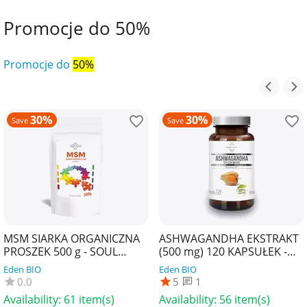
Promocje do 50%
Promocje do
50%
30%
30%
Save
Save
MSM SIARKA ORGANICZNA
ASHWAGANDHA EKSTRAKT
PROSZEK 500 g - SOUL
(500 mg) 120 KAPSUŁEK -
FARM
SOUL FARM
Eden BIO
Eden BIO
0.0
5
1
Availability:
61 item(s)
Availability:
56 item(s)