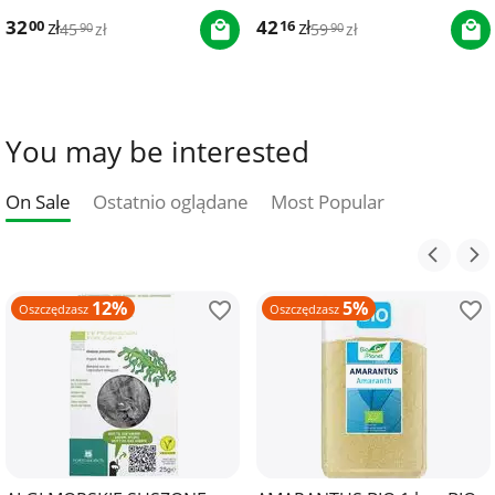
32
zł
42
zł
00
16
45
zł
59
zł
90
90
You may be interested
On Sale
Ostatnio oglądane
Most Popular
12%
5%
Oszczędzasz
Oszczędzasz