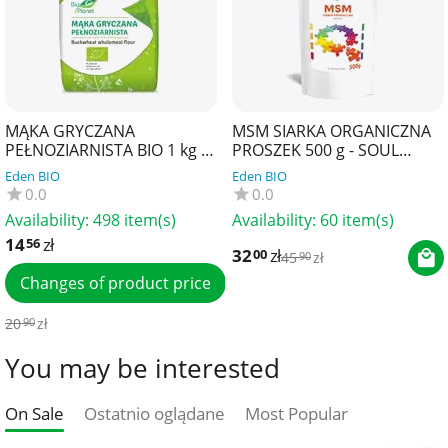
MĄKA GRYCZANA
MSM SIARKA ORGANICZNA
PEŁNOZIARNISTA BIO 1 kg -
PROSZEK 500 g - SOUL
BIO PLANET
FARM
Eden BIO
Eden BIO
0.0
0.0
Availability:
498 item(s)
Availability:
60 item(s)
14
zł
56
32
zł
00
45
zł
90
Changes of product price
20
zł
90
You may be interested
On Sale
Ostatnio oglądane
Most Popular