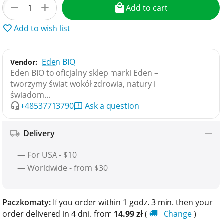
+
−
Add to cart
Add to wish list
Eden BIO
Vendor:
Eden BIO to oficjalny sklep marki Eden –
tworzymy świat wokół zdrowia, natury i
świadom...
+48537713790
Ask a question
Delivery
— For USA - $10
— Worldwide - from $30
Paczkomaty:
If you order within 1 godz. 3 min. then your
order delivered in 4 dni. from
14.99
zł
(
Change
)