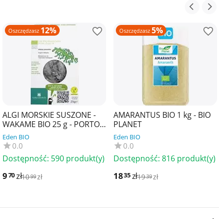
12%
5%
Oszczędzasz
Oszczędzasz
ALGI MORSKIE SUSZONE -
AMARANTUS BIO 1 kg - BIO
WAKAME BIO 25 g - PORTO
PLANET
MUINOS
Eden BIO
Eden BIO
0.0
0.0
Dostępność:
590 produkt(y)
Dostępność:
816 produkt(y)
9
zł
18
zł
70
35
10
zł
19
zł
99
39