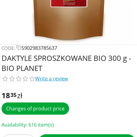
5902983785637
CODE:
DAKTYLE SPROSZKOWANE BIO 300 g -
BIO PLANET
Write a review
18
zł
35
Changes of product price
Availability:
616 item(s)