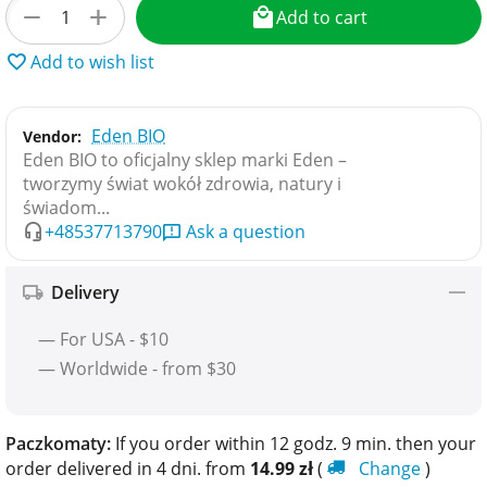
+
−
Add to cart
Add to wish list
Eden BIO
Vendor:
Eden BIO to oficjalny sklep marki Eden –
tworzymy świat wokół zdrowia, natury i
świadom...
+48537713790
Ask a question
Delivery
— For USA - $10
— Worldwide - from $30
Paczkomaty:
If you order within 12 godz. 9 min. then your
order delivered in 4 dni. from
14.99
zł
(
Change
)