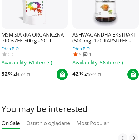
MSM SIARKA ORGANICZNA
ASHWAGANDHA EKSTRAKT
PROSZEK 500 g - SOUL
(500 mg) 120 KAPSUŁEK -
FARM
SOUL FARM
Eden BIO
Eden BIO
0.0
5
1
Availability:
61 item(s)
Availability:
56 item(s)
32
zł
42
zł
00
16
45
zł
59
zł
90
90
You may be interested
On Sale
Ostatnio oglądane
Most Popular