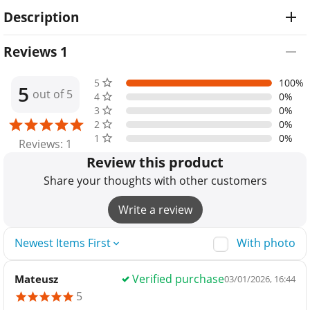
Description
Reviews 1
5 stars
100%
5
out of 5
4 stars
0%
3 stars
0%
2 stars
0%
1 star
0%
Reviews: 1
Review this product
Share your thoughts with other customers
Write a review
With photo
Newest Items First
Verified purchase
Mateusz
03/01/2026, 16:44
5