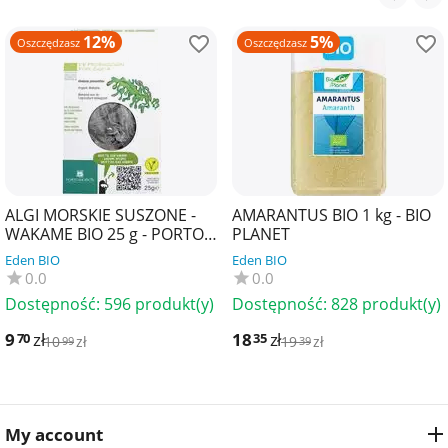
12%
5%
Oszczędzasz
Oszczędzasz
ALGI MORSKIE SUSZONE -
AMARANTUS BIO 1 kg - BIO
WAKAME BIO 25 g - PORTO
PLANET
MUINOS
Eden BIO
Eden BIO
0.0
0.0
Dostępność:
596 produkt(y)
Dostępność:
828 produkt(y)
9
zł
18
zł
70
35
10
zł
19
zł
99
39
My account