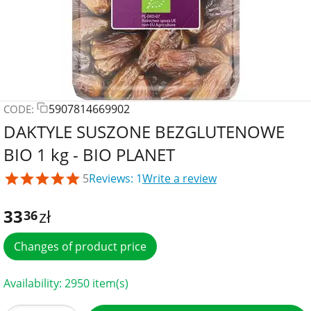
5907814669902
CODE:
DAKTYLE SUSZONE BEZGLUTENOWE
BIO 1 kg - BIO PLANET
5
Reviews: 1
Write a review
33
zł
36
Changes of product price
Availability:
2950 item(s)