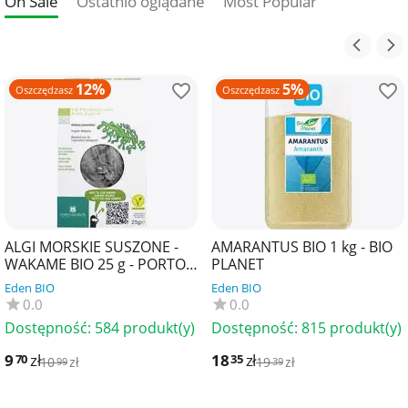
On Sale
Ostatnio oglądane
Most Popular
12%
5%
Oszczędzasz
Oszczędzasz
ALGI MORSKIE SUSZONE -
AMARANTUS BIO 1 kg - BIO
WAKAME BIO 25 g - PORTO
PLANET
MUINOS
Eden BIO
Eden BIO
0.0
0.0
Dostępność:
584 produkt(y)
Dostępność:
815 produkt(y)
9
zł
18
zł
70
35
10
zł
19
zł
99
39