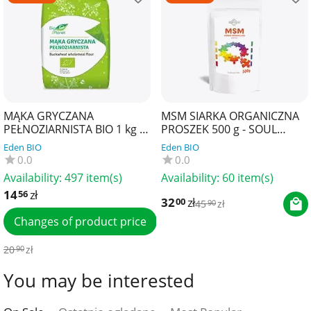
MĄKA GRYCZANA
MSM SIARKA ORGANICZNA
PEŁNOZIARNISTA BIO 1 kg -
PROSZEK 500 g - SOUL
BIO PLANET
FARM
Eden BIO
Eden BIO
0.0
0.0
Availability:
497 item(s)
Availability:
60 item(s)
14
zł
56
32
zł
00
45
zł
90
Changes of product price
20
zł
90
You may be interested