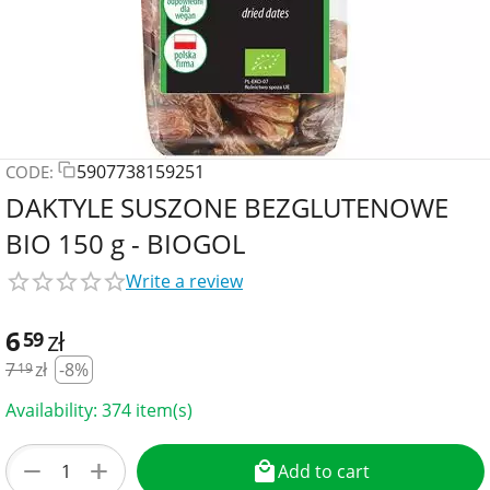
5907738159251
CODE:
DAKTYLE SUSZONE BEZGLUTENOWE
BIO 150 g - BIOGOL
Write a review
6
zł
59
7
zł
-8%
19
Availability:
374 item(s)
+
−
Add to cart