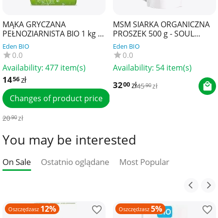
MĄKA GRYCZANA
MSM SIARKA ORGANICZNA
PEŁNOZIARNISTA BIO 1 kg -
PROSZEK 500 g - SOUL
BIO PLANET
FARM
Eden BIO
Eden BIO
0.0
0.0
Availability:
477 item(s)
Availability:
54 item(s)
14
zł
56
32
zł
00
45
zł
90
Changes of product price
20
zł
90
You may be interested
On Sale
Ostatnio oglądane
Most Popular
12%
5%
Oszczędzasz
Oszczędzasz