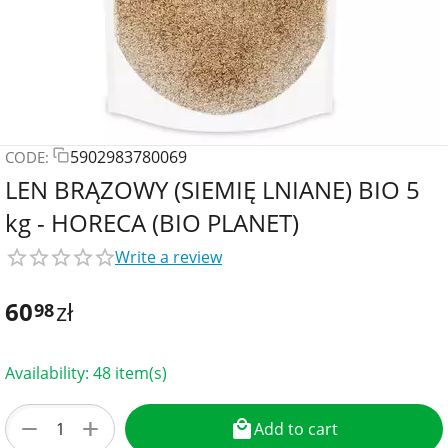
5902983780069
CODE:
LEN BRĄZOWY (SIEMIĘ LNIANE) BIO 5
kg - HORECA (BIO PLANET)
Write a review
60
zł
98
Availability:
48 item(s)
+
−
Add to cart