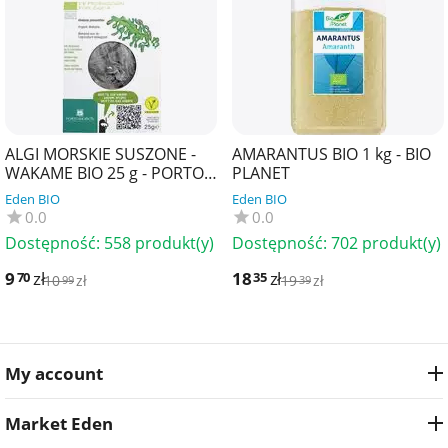
ALGI MORSKIE SUSZONE -
AMARANTUS BIO 1 kg - BIO
WAKAME BIO 25 g - PORTO
PLANET
MUINOS
Eden BIO
Eden BIO
0.0
0.0
Dostępność:
558 produkt(y)
Dostępność:
702 produkt(y)
9
zł
18
zł
70
35
10
zł
19
zł
99
39
My account
Market Eden