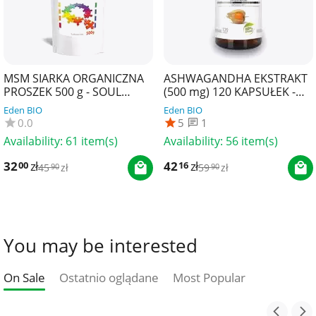
MSM SIARKA ORGANICZNA
ASHWAGANDHA EKSTRAKT
PROSZEK 500 g - SOUL
(500 mg) 120 KAPSUŁEK -
FARM
SOUL FARM
Eden BIO
Eden BIO
0.0
5
1
Availability:
61 item(s)
Availability:
56 item(s)
32
zł
42
zł
00
16
45
zł
59
zł
90
90
You may be interested
On Sale
Ostatnio oglądane
Most Popular