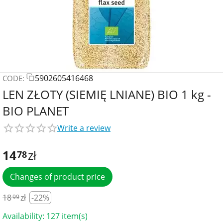
5902605416468
CODE:
LEN ZŁOTY (SIEMIĘ LNIANE) BIO 1 kg -
BIO PLANET
Write a review
14
zł
78
Changes of product price
18
zł
-22%
99
Availability:
127 item(s)