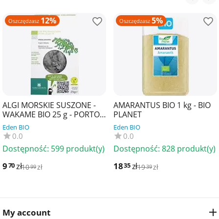
12%
5%
Oszczędzasz
Oszczędzasz
ALGI MORSKIE SUSZONE -
AMARANTUS BIO 1 kg - BIO
WAKAME BIO 25 g - PORTO
PLANET
MUINOS
Eden BIO
Eden BIO
0.0
0.0
Dostępność:
599 produkt(y)
Dostępność:
828 produkt(y)
9
zł
18
zł
70
35
10
zł
19
zł
99
39
My account