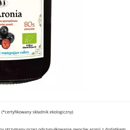
 (*certyfikowany składnik ekologiczny)
ny otrzymany przez odszypułkowanie owoców aronii z dodatkiem