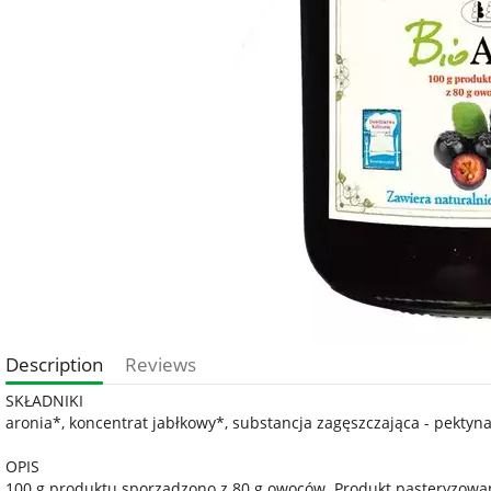
Description
Reviews
SKŁADNIKI
aronia*, koncentrat jabłkowy*, substancja zagęszczająca - pektyna
OPIS
100 g produktu sporządzono z 80 g owoców. Produkt pasteryzowa