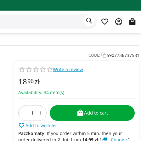
Eden app
English
5907736737581
CODE:
Write a review
18
zł
96
Availability:
34 item(s)
+
−
Add to cart
Add to wish list
Paczkomaty:
If you order within 5 min. then your
order delivered in 2 dni. from
14.99
zł
(
Change
)