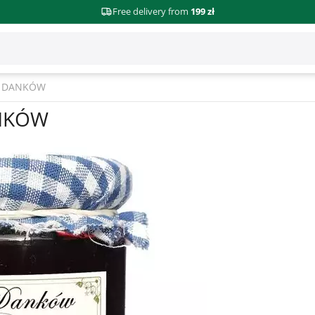
Free delivery from
199 zł
AD DANKÓW
ANKÓW