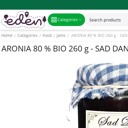
Categories
Home
Categories
Food
Jams
ARONIA 80 % BIO 260 g - S
/
/
/
/
ARONIA 80 % BIO 260 g - SAD D