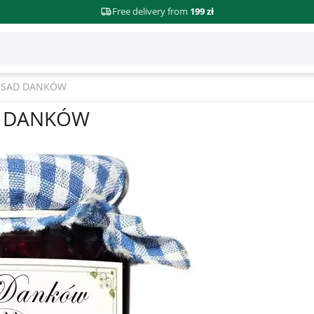
Free delivery from
199 zł
 - SAD DANKÓW
AD DANKÓW