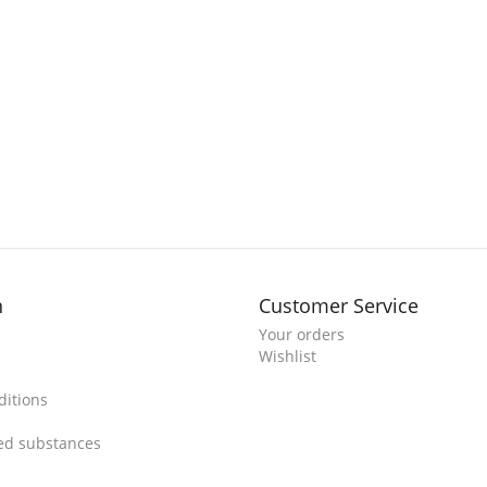
n
Customer Service
Your orders
Wishlist
itions
ted substances