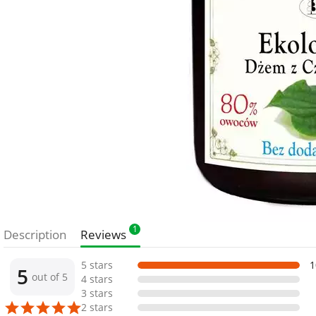
1
Description
Reviews
5 stars
1
5
out of 5
4 stars
3 stars
2 stars