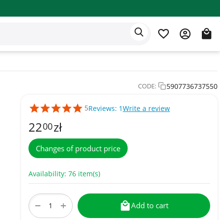
Eden app
English
5907736737550
CODE:
5
Reviews: 1
Write a review
22
zł
00
Changes of product price
Availability:
76 item(s)
+
−
Add to cart