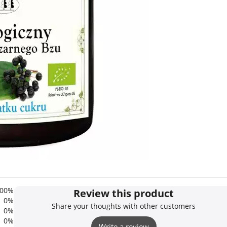
00%
Review this product
0%
Share your thoughts with other customers
0%
0%
Write a review