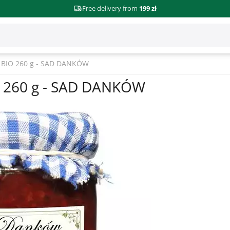
Free delivery from
199 zł
BIO 260 g - SAD DANKÓW
260 g - SAD DANKÓW