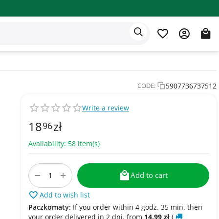
Eden app
English
5907736737512
CODE:
Write a review
18
zł
96
Availability:
58 item(s)
+
−
Add to cart
Add to wish list
Paczkomaty:
If you order within 4 godz. 35 min. then
your order delivered in 2 dni. from
14.99
zł
(