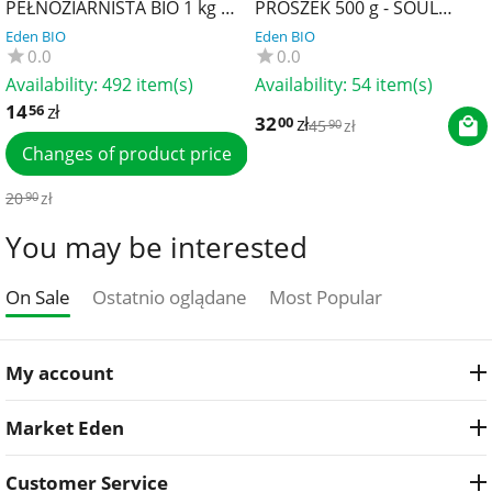
PEŁNOZIARNISTA BIO 1 kg -
PROSZEK 500 g - SOUL
BIO PLANET
FARM
Eden BIO
Eden BIO
0.0
0.0
Availability:
492 item(s)
Availability:
54 item(s)
14
zł
56
32
zł
00
45
zł
90
Changes of product price
20
zł
90
You may be interested
On Sale
Ostatnio oglądane
Most Popular
My account
Market Eden
Customer Service