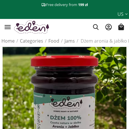
Free delivery from
199 zł
US
Home
/
Categories
/
Food
/
Jams
/
Dżem aronia & jabłko