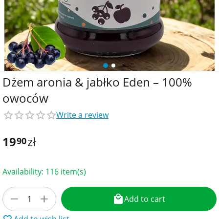
Dżem aronia & jabłko Eden – 100%
owoców
Write a review
19
zł
90
Availability:
116 item(s)
+
−
Add to cart
Add to wish list