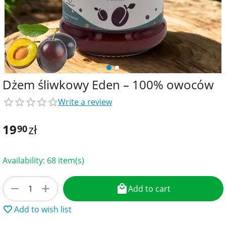
Dżem śliwkowy Eden – 100% owoców
Write a review
19
zł
90
Availability:
68 item(s)
+
−
Add to cart
Add to wish list