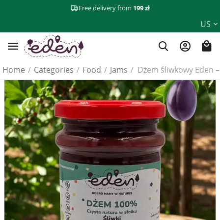
Free delivery from
199 zł
US
Home
/
Categories
/
Food
/
Jams
/
Dżem śliwkowy Eden 