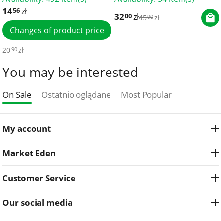
14
zł
56
32
zł
00
45
zł
90
Changes of product price
20
zł
90
You may be interested
On Sale
Ostatnio oglądane
Most Popular
My account
Market Eden
Customer Service
Our social media