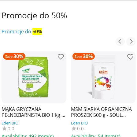
Promocje do 50%
Promocje do
50%
30%
30%
Save
Save
MĄKA GRYCZANA
MSM SIARKA ORGANICZNA
PEŁNOZIARNISTA BIO 1 kg -
PROSZEK 500 g - SOUL
BIO PLANET
FARM
Eden BIO
Eden BIO
0.0
0.0
Availability:
492 item(s)
Availability:
54 item(s)