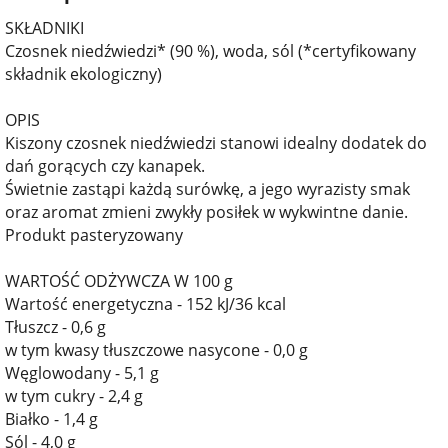
SKŁADNIKI
Czosnek niedźwiedzi* (90 %), woda, sól (*certyfikowany
składnik ekologiczny)
OPIS
Kiszony czosnek niedźwiedzi stanowi idealny dodatek do
dań gorących czy kanapek.
Świetnie zastąpi każdą surówkę, a jego wyrazisty smak
oraz aromat zmieni zwykły posiłek w wykwintne danie.
Produkt pasteryzowany
WARTOŚĆ ODŻYWCZA W 100 g
Wartość energetyczna - 152 kJ/36 kcal
Tłuszcz - 0,6 g
w tym kwasy tłuszczowe nasycone - 0,0 g
Węglowodany - 5,1 g
w tym cukry - 2,4 g
Białko - 1,4 g
Sól - 4,0 g