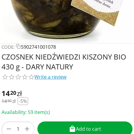
5902741001078
CODE:
CZOSNEK NIEDŹWIEDZI KISZONY BIO
430 g - DARY NATURY
Write a review
14
zł
20
14
zł
-5%
90
Availability:
59 item(s)
+
−
Add to cart