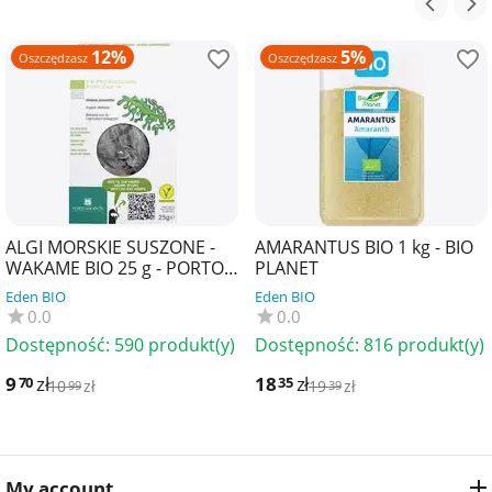
12%
5%
Oszczędzasz
Oszczędzasz
ALGI MORSKIE SUSZONE -
AMARANTUS BIO 1 kg - BIO
WAKAME BIO 25 g - PORTO
PLANET
MUINOS
Eden BIO
Eden BIO
0.0
0.0
Dostępność:
590 produkt(y)
Dostępność:
816 produkt(y)
9
zł
18
zł
70
35
10
zł
19
zł
99
39
My account