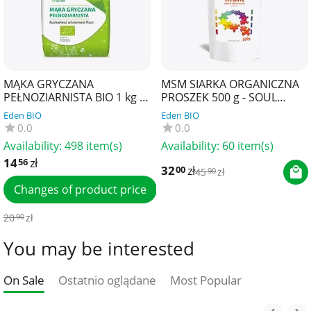
MĄKA GRYCZANA
MSM SIARKA ORGANICZNA
PEŁNOZIARNISTA BIO 1 kg -
PROSZEK 500 g - SOUL
BIO PLANET
FARM
Eden BIO
Eden BIO
0.0
0.0
Availability:
498 item(s)
Availability:
60 item(s)
14
zł
56
32
zł
00
45
zł
90
Changes of product price
20
zł
90
You may be interested
On Sale
Ostatnio oglądane
Most Popular