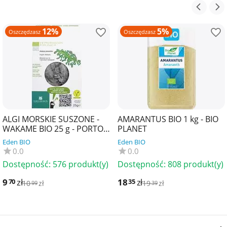
12%
5%
Oszczędzasz
Oszczędzasz
ALGI MORSKIE SUSZONE -
AMARANTUS BIO 1 kg - BIO
WAKAME BIO 25 g - PORTO
PLANET
MUINOS
Eden BIO
Eden BIO
0.0
0.0
Dostępność:
576 produkt(y)
Dostępność:
808 produkt(y)
9
zł
18
zł
70
35
10
zł
19
zł
99
39