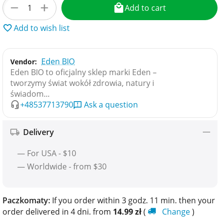
+
−
Add to cart
Add to wish list
Eden BIO
Vendor:
Eden BIO to oficjalny sklep marki Eden –
tworzymy świat wokół zdrowia, natury i
świadom...
+48537713790
Ask a question
Delivery
— For USA - $10
— Worldwide - from $30
Paczkomaty:
If you order within 3 godz. 11 min. then your
order delivered in 4 dni. from
14.99
zł
(
Change
)