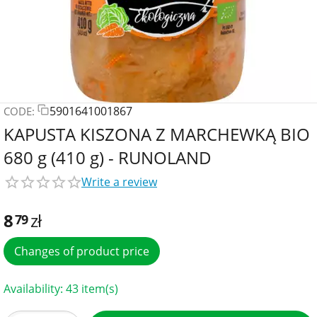
5901641001867
CODE:
KAPUSTA KISZONA Z MARCHEWKĄ BIO
680 g (410 g) - RUNOLAND
Write a review
8
zł
79
Changes of product price
Availability:
43 item(s)