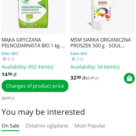
MĄKA GRYCZANA
MSM SIARKA ORGANICZNA
PEŁNOZIARNISTA BIO 1 kg -
PROSZEK 500 g - SOUL
BIO PLANET
FARM
Eden BIO
Eden BIO
0.0
0.0
Availability:
492 item(s)
Availability:
54 item(s)
14
zł
56
32
zł
00
45
zł
90
Changes of product price
20
zł
90
You may be interested
On Sale
Ostatnio oglądane
Most Popular