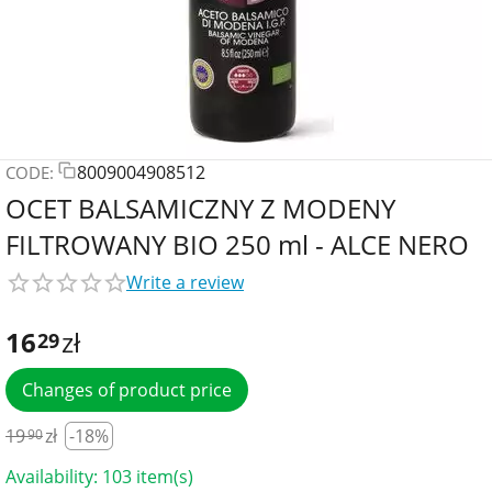
8009004908512
CODE:
OCET BALSAMICZNY Z MODENY
FILTROWANY BIO 250 ml - ALCE NERO
Write a review
16
zł
29
Changes of product price
19
zł
-18%
90
Availability:
103 item(s)