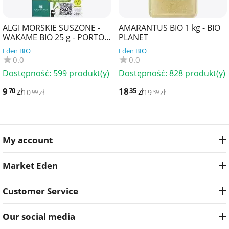
ALGI MORSKIE SUSZONE -
AMARANTUS BIO 1 kg - BIO
WAKAME BIO 25 g - PORTO
PLANET
MUINOS
Eden BIO
Eden BIO
0.0
0.0
Dostępność:
599 produkt(y)
Dostępność:
828 produkt(y)
9
zł
18
zł
70
35
10
zł
19
zł
99
39
My account
Market Eden
Customer Service
Our social media