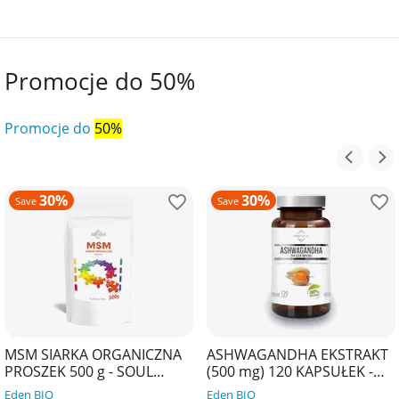
Promocje do 50%
Promocje do
50%
30%
30%
Save
Save
MSM SIARKA ORGANICZNA
ASHWAGANDHA EKSTRAKT
PROSZEK 500 g - SOUL
(500 mg) 120 KAPSUŁEK -
FARM
SOUL FARM
Eden BIO
Eden BIO