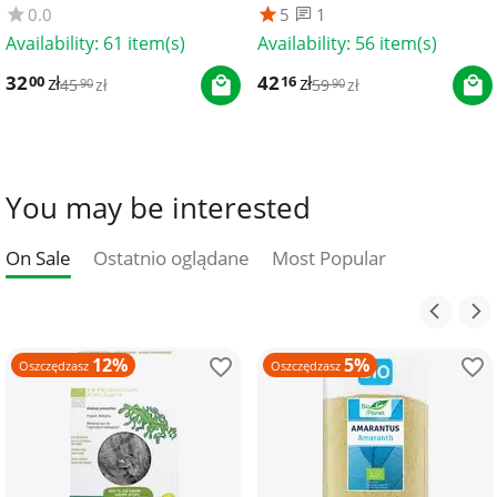
0.0
5
1
Availability:
61 item(s)
Availability:
56 item(s)
32
zł
42
zł
00
16
45
zł
59
zł
90
90
You may be interested
On Sale
Ostatnio oglądane
Most Popular
12%
5%
Oszczędzasz
Oszczędzasz