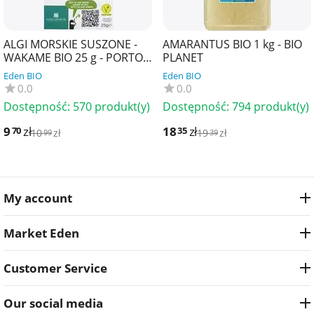
ALGI MORSKIE SUSZONE -
AMARANTUS BIO 1 kg - BIO
WAKAME BIO 25 g - PORTO
PLANET
MUINOS
Eden BIO
Eden BIO
0.0
0.0
Dostępność:
570 produkt(y)
Dostępność:
794 produkt(y)
9
zł
18
zł
70
35
10
zł
19
zł
99
39
My account
Market Eden
Customer Service
Our social media