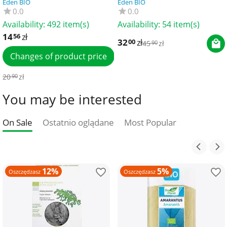
Eden BIO
Eden BIO
0.0
0.0
Availability:
492 item(s)
Availability:
54 item(s)
14
zł
56
32
zł
00
45
zł
90
Changes of product price
20
zł
90
You may be interested
On Sale
Ostatnio oglądane
Most Popular
12%
5%
Oszczędzasz
Oszczędzasz