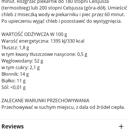
minut. Rozgrzać piekarnik do 180 stopni Celsjusza
(termoobieg) lub 200 stopni Celsjusza (góra-dół). Umieścić
chleb z miseczką wody w piekarniku i piec przez 60 minut.
Po upieczeniu wyjąć chleb i pozostawić do wystygnięcia.
WARTOŚĆ ODŻYWCZA W 100 g
Warość energetyczna: 1395 kJ/330 kcal
Tłuszcz: 1,8 g
w tym kwasy tłuszczowe nasycone: 0,5 g
Węglowodany: 52 g
w tym cukry: 2,1 g
Błonnik: 14 g
Białko: 11 g
Sól: <0,01 g
ZALECANE WARUNKI PRZECHOWYWANIA
Przechowywać w suchym miejscu, z dala od źródeł ciepła.
Reviews