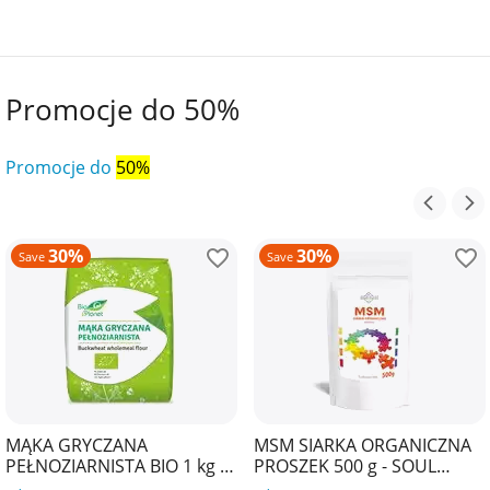
Promocje do 50%
Promocje do
50%
30%
30%
Save
Save
MĄKA GRYCZANA
MSM SIARKA ORGANICZNA
PEŁNOZIARNISTA BIO 1 kg -
PROSZEK 500 g - SOUL
BIO PLANET
FARM