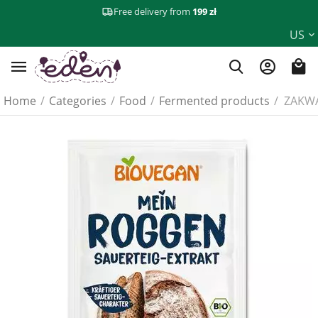
Free delivery from
199 zł
US
Home
/
Categories
/
Food
/
Fermented products
/
ZAKWA