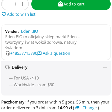
+
−
Add to cart
Add to wish list
Eden BIO
Vendor:
Eden BIO to oficjalny sklep marki Eden –
tworzymy świat wokół zdrowia, natury i
świadom...
+48537713790
Ask a question
Delivery
— For USA - $10
— Worldwide - from $30
Paczkomaty:
If you order within 5 godz. 56 min. then your
order delivered in 3 dni. from
14.99
zł
(
Change
)