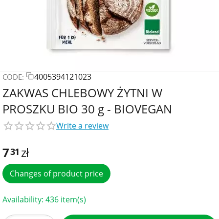
4005394121023
CODE:
ZAKWAS CHLEBOWY ŻYTNI W
PROSZKU BIO 30 g - BIOVEGAN
Write a review
7
zł
31
Changes of product price
Availability:
436 item(s)