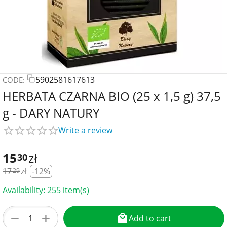
5902581617613
CODE:
HERBATA CZARNA BIO (25 x 1,5 g) 37,5
g - DARY NATURY
Write a review
15
zł
30
17
zł
-12%
29
Availability:
255 item(s)
+
−
Add to cart