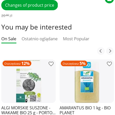
Changes of product price
20
zł
90
You may be interested
On Sale
Ostatnio oglądane
Most Popular
12%
5%
Oszczędzasz
Oszczędzasz
ALGI MORSKIE SUSZONE -
AMARANTUS BIO 1 kg - BIO
WAKAME BIO 25 g - PORTO
PLANET