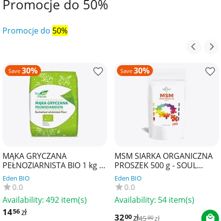
Promocje do 50%
Promocje do
50%
30%
30%
Save
Save
MĄKA GRYCZANA
MSM SIARKA ORGANICZNA
PEŁNOZIARNISTA BIO 1 kg -
PROSZEK 500 g - SOUL
BIO PLANET
FARM
Eden BIO
Eden BIO
0.0
0.0
Availability:
492 item(s)
Availability:
54 item(s)
14
zł
56
32
zł
00
45
zł
90