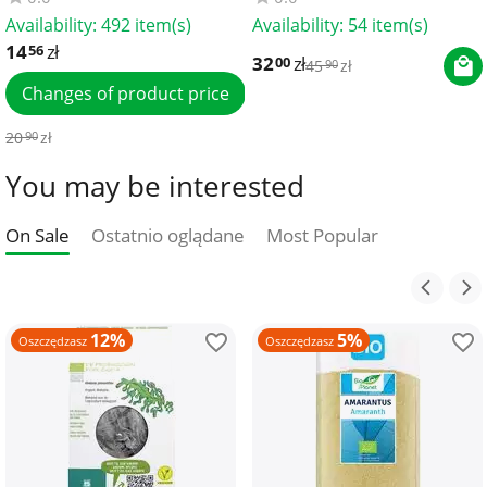
Availability:
492 item(s)
Availability:
54 item(s)
14
zł
56
32
zł
00
45
zł
90
Changes of product price
20
zł
90
You may be interested
On Sale
Ostatnio oglądane
Most Popular
12%
5%
Oszczędzasz
Oszczędzasz