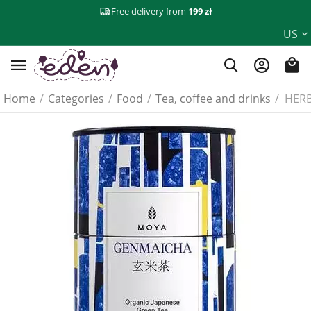
Free delivery from
199 zł
US
Home
/
Categories
/
Food
/
Tea, coffee and drinks
/
HERB