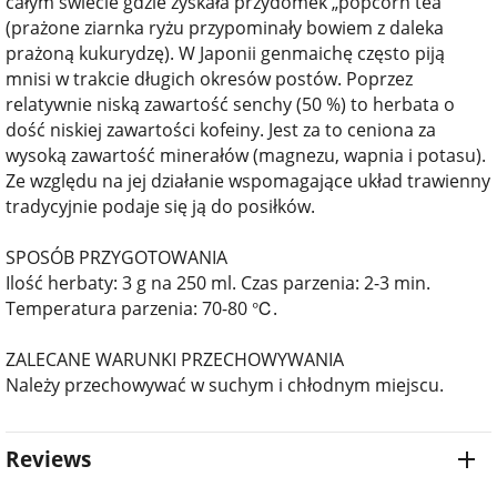
całym świecie gdzie zyskała przydomek „popcorn tea”
(prażone ziarnka ryżu przypominały bowiem z daleka
prażoną kukurydzę). W Japonii genmaichę często piją
mnisi w trakcie długich okresów postów. Poprzez
relatywnie niską zawartość senchy (50 %) to herbata o
dość niskiej zawartości kofeiny. Jest za to ceniona za
wysoką zawartość minerałów (magnezu, wapnia i potasu).
Ze względu na jej działanie wspomagające układ trawienny
tradycyjnie podaje się ją do posiłków.
SPOSÓB PRZYGOTOWANIA
Ilość herbaty: 3 g na 250 ml. Czas parzenia: 2-3 min.
Temperatura parzenia: 70-80 ℃.
ZALECANE WARUNKI PRZECHOWYWANIA
Należy przechowywać w suchym i chłodnym miejscu.
Reviews