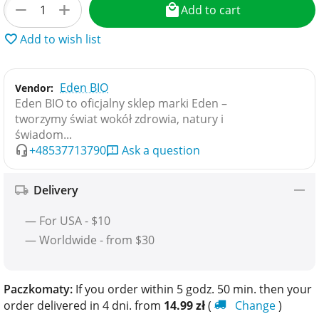
+
−
Add to cart
Add to wish list
Eden BIO
Vendor:
Eden BIO to oficjalny sklep marki Eden –
tworzymy świat wokół zdrowia, natury i
świadom...
+48537713790
Ask a question
Delivery
— For USA - $10
— Worldwide - from $30
Paczkomaty:
If you order within 5 godz. 50 min. then your
order delivered in 4 dni. from
14.99
zł
(
Change
)