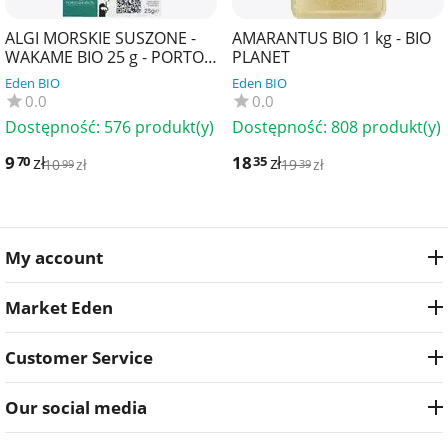
ALGI MORSKIE SUSZONE -
AMARANTUS BIO 1 kg - BIO
WAKAME BIO 25 g - PORTO
PLANET
MUINOS
Eden BIO
Eden BIO
0.0
0.0
Dostępność:
576 produkt(y)
Dostępność:
808 produkt(y)
9
zł
18
zł
70
35
10
zł
19
zł
99
39
My account
Market Eden
Customer Service
Our social media