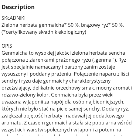
Description
SKŁADNIKI
Zielona herbata genmaicha* 50 %, brązowy ryż* 50 %.
(*certyfikowany składnik ekologiczny)
OPIS
Genmaicha to wysokiej jakości zielona herbata sencha
połączona z ziarenkami prażonego ryżu („genmai”). Ryż
jest specjalnie namaczany i parzony zanim zostaje
wysuszony i poddany prażeniu. Połączenie naparu z liści
senchy i ryżu daje genmaichy charakterystyczny
orzeźwiający, delikatnie orzechowy smak, mocny aromat i
rdzawo-zielony kolor. Genmaicha była przez wieki
uważana w Japonii za napój dla osób najbiedniejszych,
których nie było stać na picie samej senchy. Dodany ryż,
zwiększał objętość herbaty i nadawał jej dodatkowego
aromatu. Z czasem genmaicha stała się popularna wśród
wszystkich warstw społecznych w Japonii a potem na