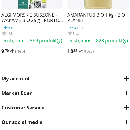
ALGI MORSKIE SUSZONE -
AMARANTUS BIO 1 kg - BIO
WAKAME BIO 25 g - PORTO
PLANET
MUINOS
Eden BIO
Eden BIO
0.0
0.0
Dostępność:
599 produkt(y)
Dostępność:
828 produkt(y)
9
zł
18
zł
70
35
10
zł
19
zł
99
39
My account
Market Eden
Customer Service
Our social media