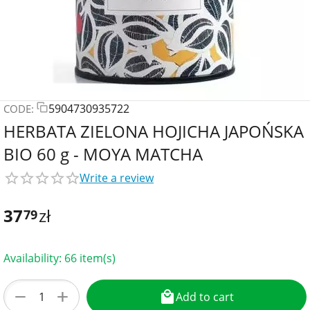
5904730935722
CODE:
HERBATA ZIELONA HOJICHA JAPOŃSKA
BIO 60 g - MOYA MATCHA
Write a review
37
zł
79
Availability:
66 item(s)
+
−
Add to cart