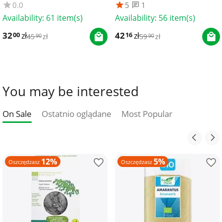
0.0
5
1
Availability:
61 item(s)
Availability:
56 item(s)
32
zł
42
zł
00
16
45
zł
59
zł
90
90
You may be interested
On Sale
Ostatnio oglądane
Most Popular
12%
5%
Oszczędzasz
Oszczędzasz