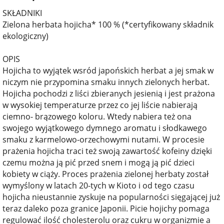
SKŁADNIKI
Zielona herbata hojicha* 100 % (*certyfikowany składnik
ekologiczny)
OPIS
Hojicha to wyjątek wsród japońskich herbat a jej smak w
niczym nie przypomina smaku innych zielonych herbat.
Hojicha pochodzi z liści zbieranych jesienią i jest prażona
w wysokiej temperaturze przez co jej liście nabierają
ciemno- brązowego koloru. Wtedy nabiera też ona
swojego wyjątkowego dymnego aromatu i słodkawego
smaku z karmelowo-orzechowymi nutami. W procesie
prażenia hojicha traci też swoją zawartość kofeiny dzięki
czemu można ją pić przed snem i mogą ją pić dzieci
kobiety w ciąży. Proces prażenia zielonej herbaty został
wymyślony w latach 20-tych w Kioto i od tego czasu
hojicha nieustannie zyskuje na popularności sięgającej już
teraz daleko poza granice Japonii. Picie hojichy pomaga
regulować ilość cholesterolu oraz cukru w organizmie a