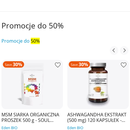
Promocje do 50%
Promocje do
50%
30%
30%
Save
Save
MSM SIARKA ORGANICZNA
ASHWAGANDHA EKSTRAKT
PROSZEK 500 g - SOUL
(500 mg) 120 KAPSUŁEK -
FARM
SOUL FARM
Eden BIO
Eden BIO