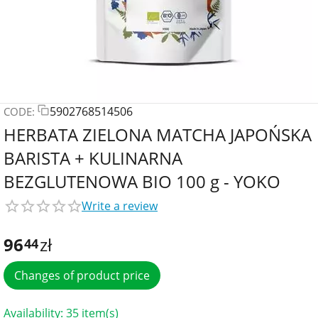
5902768514506
CODE:
HERBATA ZIELONA MATCHA JAPOŃSKA
BARISTA + KULINARNA
BEZGLUTENOWA BIO 100 g - YOKO
Write a review
96
zł
44
Changes of product price
Availability:
35 item(s)