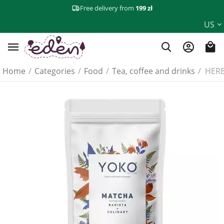
Free delivery from
199 zł
US
Home
/
Categories
/
Food
/
Tea, coffee and drinks
/
HERB