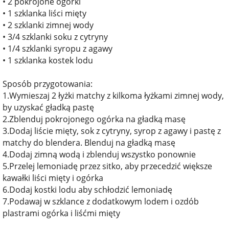
• 2 pokrojone ogórki
• 1 szklanka liści mięty
• 2 szklanki zimnej wody
• 3/4 szklanki soku z cytryny
• 1/4 szklanki syropu z agawy
• 1 szklanka kostek lodu
Sposób przygotowania:
1.Wymieszaj 2 łyżki matchy z kilkoma łyżkami zimnej wody,
by uzyskać gładką pastę
2.Zblenduj pokrojonego ogórka na gładką masę
3.Dodaj liście mięty, sok z cytryny, syrop z agawy i pastę z
matchy do blendera. Blenduj na gładką masę
4.Dodaj zimną wodą i zblenduj wszystko ponownie
5.Przelej lemoniadę przez sitko, aby przecedzić większe
kawałki liści mięty i ogórka
6.Dodaj kostki lodu aby schłodzić lemoniadę
7.Podawaj w szklance z dodatkowym lodem i ozdób
plastrami ogórka i liśćmi mięty