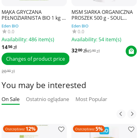
MĄKA GRYCZANA
MSM SIARKA ORGANICZNA
PEŁNOZIARNISTA BIO 1 kg -
PROSZEK 500 g - SOUL
BIO PLANET
FARM
Eden BIO
Eden BIO
0.0
0.0
Availability:
486 item(s)
Availability:
54 item(s)
14
zł
56
32
zł
00
45
zł
90
Changes of product price
20
zł
90
You may be interested
On Sale
Ostatnio oglądane
Most Popular
12%
5%
Oszczędzasz
Oszczędzasz