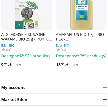
ALGI MORSKIE SUSZONE -
AMARANTUS BIO 1 kg - BIO
WAKAME BIO 25 g - PORTO
PLANET
MUINOS
Eden BIO
Eden BIO
0.0
0.0
Dostępność:
570 produkt(y)
Dostępność:
785 produkt(y)
9
zł
18
zł
70
35
10
zł
19
zł
99
39
My account
Market Eden