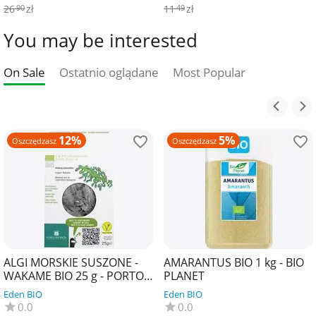
26
zł
11
zł
90
49
You may be interested
On Sale
Ostatnio oglądane
Most Popular
12%
5%
Oszczędzasz
Oszczędzasz
ALGI MORSKIE SUSZONE -
AMARANTUS BIO 1 kg - BIO
WAKAME BIO 25 g - PORTO
PLANET
MUINOS
Eden BIO
Eden BIO
0.0
0.0