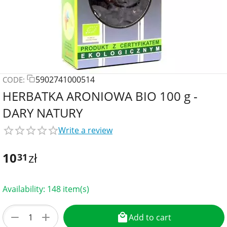
5902741000514
CODE:
HERBATKA ARONIOWA BIO 100 g -
DARY NATURY
Write a review
10
zł
31
Availability:
148 item(s)
+
−
Add to cart