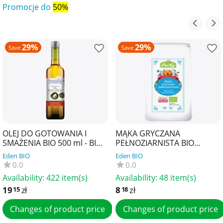
Promocje do
50%
29%
29%
Save
Save
OLEJ DO GOTOWANIA I
MĄKA GRYCZANA
SMAŻENIA BIO 500 ml - BIO
PEŁNOZIARNISTA BIO
PLANETE
(POLSKA) 600 g - BIO RAJ
Eden BIO
Eden BIO
0.0
0.0
Availability:
422 item(s)
Availability:
48 item(s)
19
zł
8
zł
15
18
Changes of product price
Changes of product price